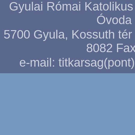
Gyulai Római Katolikus
Óvoda 
5700 Gyula, Kossuth tér 5
8082
Fax
e-mail: titkarsag(pon