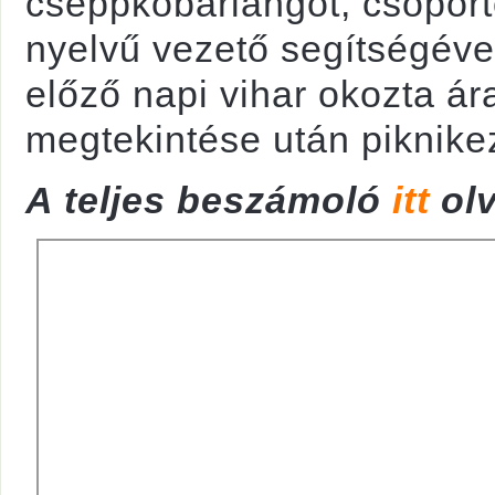
cseppkőbarlangot, csopor
nyelvű vezető segítségév
előző napi vihar okozta á
megtekintése után piknike
A teljes beszámoló
itt
olv