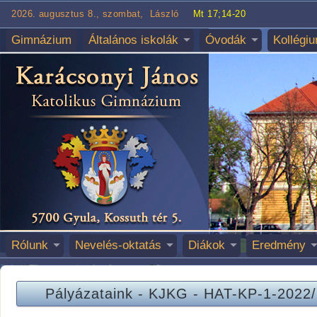
2026. augusztus 8., szombat, László
Mt 17;14-20
Gimnázium
Általános iskolák
Óvodák
Kollégi
Rólunk
Nevelés-oktatás
Diákok
Eredmény
Pályázataink
-
KJKG
-
HAT-KP-1-2022/1