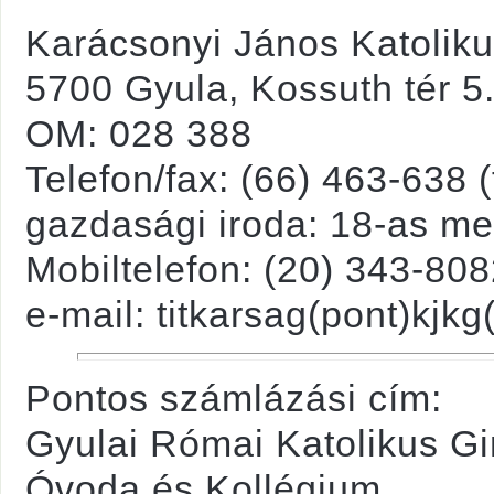
Karácsonyi János Katolik
5700 Gyula, Kossuth tér 5.
OM: 028 388
Telefon/fax: (66) 463-638 (
gazdasági iroda: 18-as me
Mobiltelefon:
(
20) 343-808
e-mail: titkarsag(pont)kj
Pontos számlázási cím:
Gyulai Római Katolikus Gi
Óvoda és Kollégium