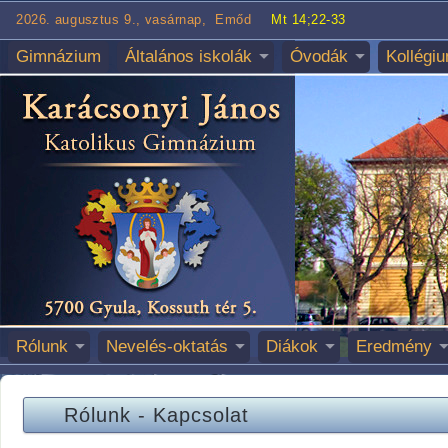
2026. augusztus 9., vasárnap, Emőd
Mt 14;22-33
Gimnázium
Általános iskolák
Óvodák
Kollégi
Rólunk
Nevelés-oktatás
Diákok
Eredmény
Rólunk
-
Kapcsolat