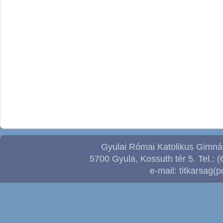
Gyulai Római Katolikus Gimnáz
5700 Gyula, Kossuth tér 5. Tel.: (
e-mail: titkarsag