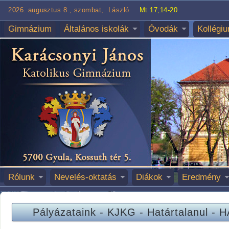
2026. augusztus 8., szombat, László
Mt 17;14-20
Gimnázium
Általános iskolák
Óvodák
Kollégi
Rólunk
Nevelés-oktatás
Diákok
Eredmény
Pályázataink
-
KJKG
-
Határtalanul - 