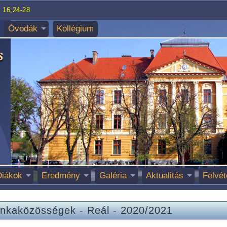
 16;24-28
Óvodák
Kollégium
Diákok
Eredmény
Galéria
Aktualitás
Felvét
nkaközösségek
-
Reál
-
2020/2021