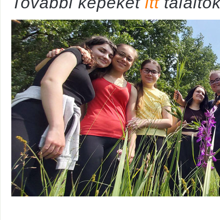
További képeket
itt
találtok