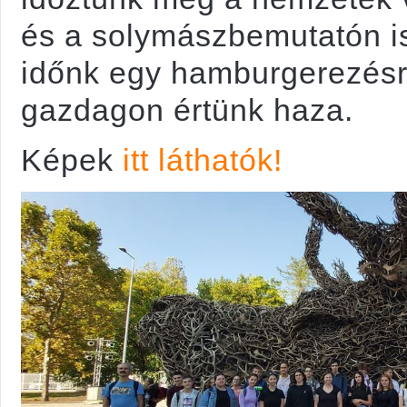
és a solymászbemutatón is.
időnk egy hamburgerezésr
gazdagon értünk haza.
Képek
itt láthatók!