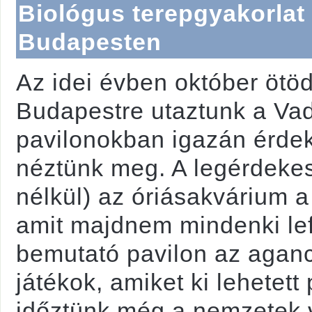
Biológus terepgyakorlat 
Budapesten
Az idei évben október öt
Budapestre utaztunk a Vadá
pavilonokban igazán érdek
néztünk meg. A legérdekes
nélkül) az óriásakvárium a 
amit majdnem mindenki lefo
bemutató pavilon az aganc
játékok, amiket ki lehetett
időztünk még a nemzetek 