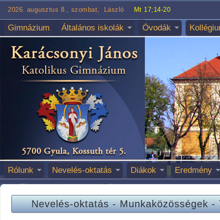
2026. augusztus 8., szombat, László
Mt 17;14-20
Gimnázium
Általános iskolák
Óvodák
Kollégi
Rólunk
Nevelés-oktatás
Diákok
Eredmény
Nevelés-oktatás
-
Munkaközösségek
-