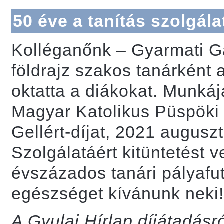
50 éve a tanítás szolgál
Kolléganőnk – Gyarmati Gá
földrajz szakos tanárként 
oktatta a diákokat. Munká
Magyar Katolikus Püspöki K
Gellért-díjat, 2021 augus
Szolgálatáért kitüntetést ve
évszázados tanári pályafu
egészséget kívánunk neki!
A Gyulai Hírlap díjátadásr