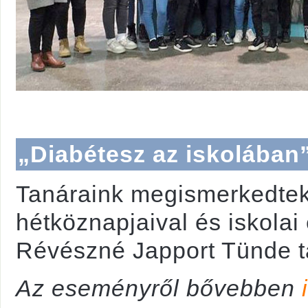
„Diabétesz az iskolában
Tanáraink megismerkedte
hétköznapjaival és iskolai 
Révészné Japport Tünde t
Az eseményről bővebben
i