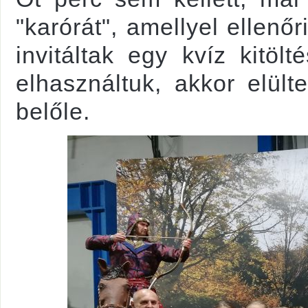
"karórát", amellyel ellenőr
invitáltak egy kvíz kitöl
elhasználtuk, akkor elült
belőle.