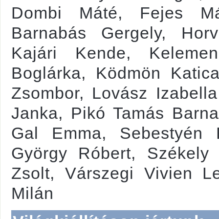
Dombi Máté, Fejes Má
Barnabás Gergely, Horv
Kajári Kende, Kelemen
Boglárka, Ködmön Katica
Zsombor, Lovász Izabella
Janka, Pikó Tamás Barnab
Gal Emma, Sebestyén E
György Róbert, Székely 
Zsolt, Várszegi Vivien L
Milán