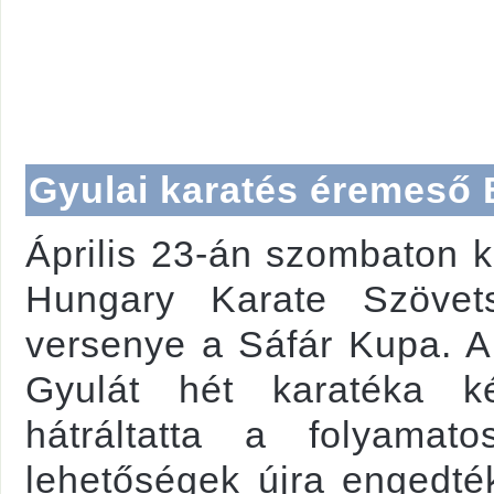
Gyulai karatés éremeső
Április 23-án szombaton k
Hungary Karate Szövet
versenye a Sáfár Kupa. A 
Gyulát hét karatéka k
hátráltatta a folyama
lehetőségek újra engedté