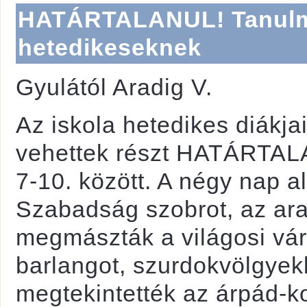
HATÁRTALANUL! Tanulmá
hetedikeseknek
Gyulától Aradig V.
Az iskola hetedikes diákj
vehettek részt HATÁRTALA
7-10. között. A négy nap 
Szabadság szobrot, az ara
megmászták a világosi vár
barlangot, szurdokvölgye
megtekintették az árpád-k