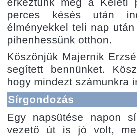
érkeztünk meg a Keleti 
perces késés után in
élményekkel teli nap utá
pihenhessünk otthon.
Köszönjük Majernik Erzséb
segített bennünket. Kösz
hogy mindezt számunkra in
Sírgondozás
Egy napsütése napon sí
vezető út is jó volt, me