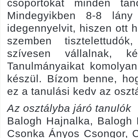
csoportokat minden tanór
Mindegyikben 8-8 lány
idegennyelvit, hiszen ott 
szemben tisztelettudók
szívesen vállalnak, ké
Tanulmányaikat komolyan 
készül. Bízom benne, ho
ez a tanulási kedv az oszt
Az osztályba járó tanulók
Balogh Hajnalka, Balogh 
Csonka Ányos Csongor, Cz