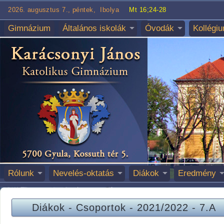
2026. augusztus 7., péntek, Ibolya
Mt 16;24-28
Gimnázium
Általános iskolák
Óvodák
Kollégi
Rólunk
Nevelés-oktatás
Diákok
Eredmény
Diákok
-
Csoportok
-
2021/2022
-
7.A