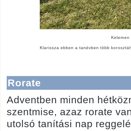
Kelemen 
Klarissza ebben a tanévben több korosztály
Rorate
Adventben minden hétközna
szentmise, azaz rorate va
utolsó tanítási nap reggel