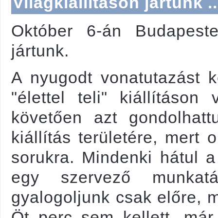
Világkiállításon jártunk ..
Október 6-án Budapesten
jártunk.
A nyugodt vonatutazást k
"élettel teli" kiállításo
követően azt gondolhat
kiállítás területére, mert
sorukra. Mindenki hátul a
egy szervező munkatá
gyalogoljunk csak előre, 
Öt perc sem kellett, már