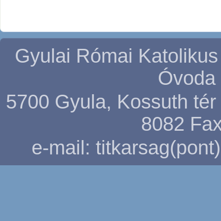
Gyulai Római Katolikus
Óvoda 
5700 Gyula, Kossuth tér 5
8082
Fax
e-mail: titkarsag(pon