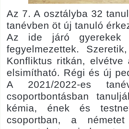
Az 7. A osztályba 32 tanul
tanévben öt új tanuló érkez
Az ide járó gyerekek 
fegyelmezettek. Szeretik
Konfliktus ritkán, elvétv
elsimítható. Régi és új p
A 2021/2022-es tané
csoportbontásban tanulj
kémia, ének és testne
csoportban, a németet