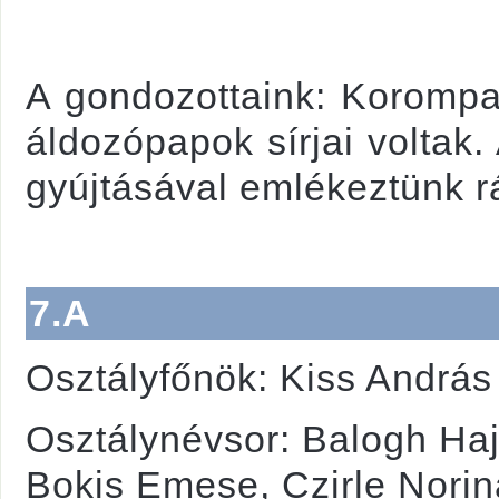
A gondozottaink: Korompa
áldozópapok sírjai voltak
gyújtásával emlékeztünk r
7.A
Osztályfőnök: Kiss András
Osztálynévsor: Balogh Haj
Bokis Emese, Czirle Nori