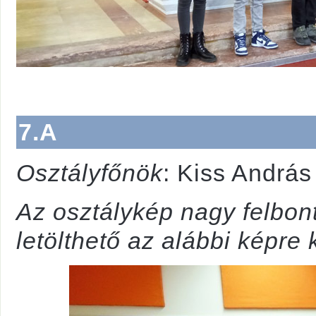
7.A
Osztályfőnök
: Kiss András
Az osztálykép nagy felbon
letölthető az alábbi képre k