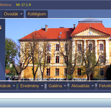
Bettina
Mt 17;1-9
Óvodák
Kollégium
Diákok
Eredmény
Galéria
Aktualitás
Felvét