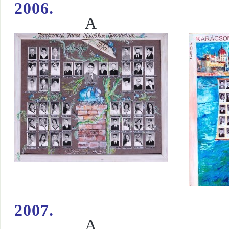
2006.
A
I
2007.
A