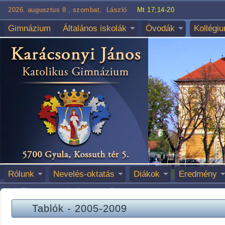
2026. augusztus 8., szombat, László
Mt 17;14-20
Gimnázium
Általános iskolák
Óvodák
Kollégi
Rólunk
Nevelés-oktatás
Diákok
Eredmény
Tablók
-
2005-2009