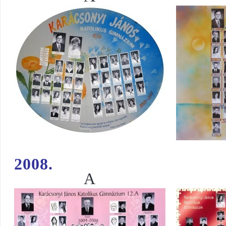
I
2008.
A