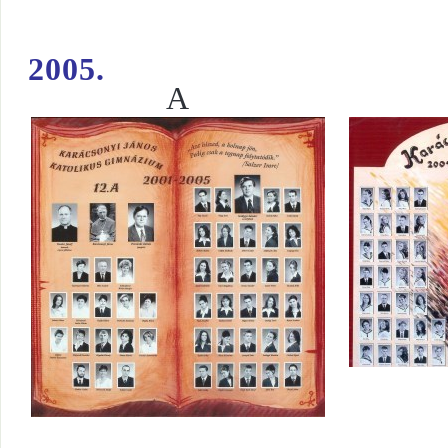
2005.
A
I