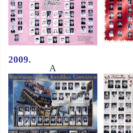
I
2009.
A