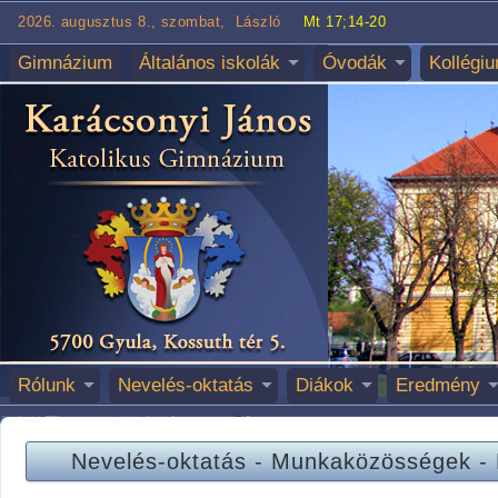
2026. augusztus 8., szombat, László
Mt 17;14-20
Gimnázium
Általános iskolák
Óvodák
Kollégi
Rólunk
Nevelés-oktatás
Diákok
Eredmény
Nevelés-oktatás
-
Munkaközösségek
-