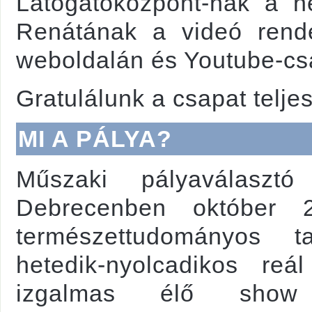
Látogatóközpont-nak a he
Renátának a videó rend
weboldalán és Youtube-csa
Gratulálunk a csapat telj
MI A PÁLYA?
Műszaki pályaválasztó
Debrecenben október 
természettudományos ta
hetedik-nyolcadikos reá
izgalmas élő show