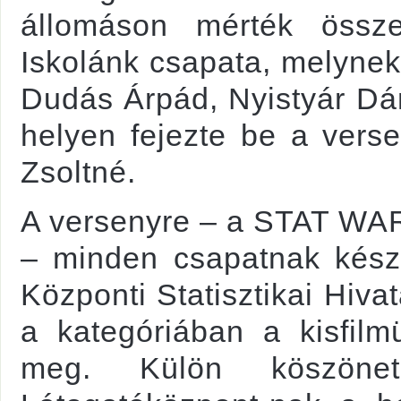
állomáson mérték össz
Iskolánk csapata, melynek
Dudás Árpád, Nyistyár Dán
helyen fejezte be a verse
Zsoltné.
A versenyre – a STAT WA
– minden csapatnak készí
Központi Statisztikai Hiva
a kategóriában a kisfilm
meg. Külön köszönet