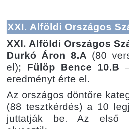
XXI. Alföldi Országos S
XXI. Alföldi Országos S
Durkó Áron 8.A
(80 vers
el);
Fülöp Bence 10.B
–
eredményt érte el.
Az országos döntőre kateg
(88 tesztkérdés) a 10 leg
juttatják be. Az első f