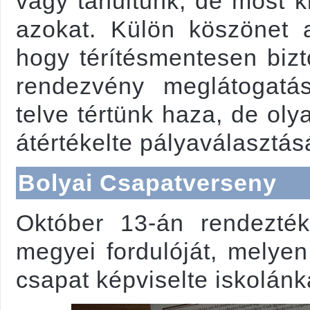
vagy tanultunk, de most k
azokat. Külön köszönet
hogy térítésmentesen bizt
rendezvény meglátogatá
telve tértünk haza, de olya
átértékelte pályaválasztás
Bolyai Csapatverseny
Október 13-án rendezté
megyei fordulóját, melyen
csapat képviselte iskolánk