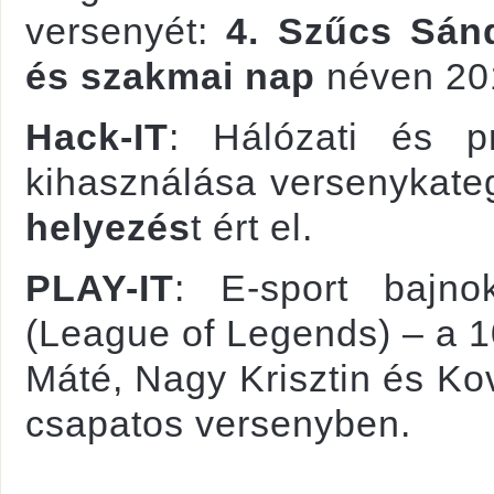
versenyét:
4. Szűcs Sán
és szakmai nap
néven 201
Hack-IT
: Hálózati és pr
kihasználása versenykate
helyezés
t ért el.
PLAY-IT
: E-sport bajn
(League of Legends) – a 1
Máté, Nagy Krisztin és K
csapatos versenyben.