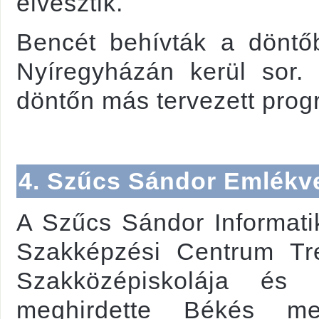
elvesztik.
Bencét behívták a döntőb
Nyíregyházán kerül sor.
döntőn más tervezett prog
4. Szűcs Sándor Emlékv
A Szűcs Sándor Informati
Szakképzési Centrum Tr
Szakközépiskolája és
meghirdette Békés meg