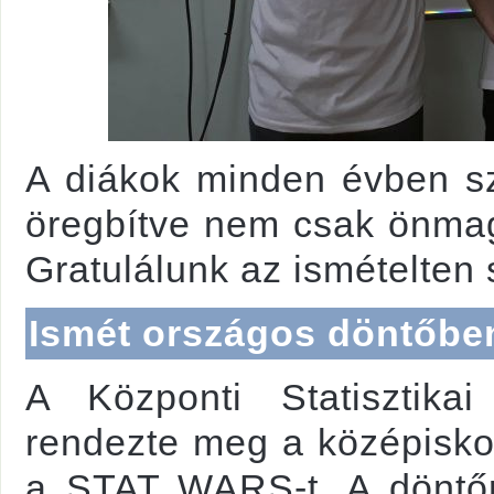
A diákok minden évben s
öregbítve nem csak önmagu
Gratulálunk az ismételten 
Ismét országos döntőben 
A Központi Statisztika
rendezte meg a középiskol
a STAT WARS-t. A döntő