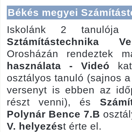
Békés megyei Számítást
Iskolánk 2 tanulója
Sztámítástechnika Ve
Orosházán rendeztek 
használata - Videó
kat
osztályos tanuló (sajnos 
versenyt is ebben az idő
részt venni), és
Számí
Polynár Bence 7.B
osztál
V. helyezés
t érte el.