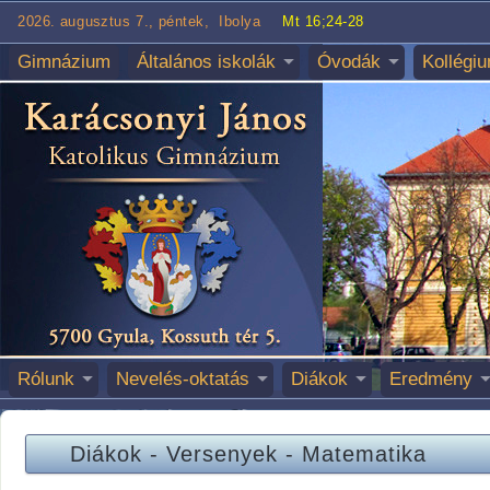
2026. augusztus 7., péntek, Ibolya
Mt 16;24-28
Gimnázium
Általános iskolák
Óvodák
Kollégi
Rólunk
Nevelés-oktatás
Diákok
Eredmény
Diákok
-
Versenyek
-
Matematika