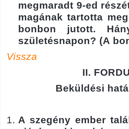
megmaradt 9-ed részét 
magának tartotta meg
bonbon jutott. Há
születésnapon? (A bon
Vissza
II. FORD
Beküldési határ
A szegény ember talál