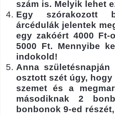
szám is. Melyik lehet 
Egy szórakozott b
árcédulák jelentek meg
egy zakóért 4000 Ft-o
5000 Ft. Mennyibe ke
indokold!
Anna születésnapján 
osztott szét úgy, hogy
szemet és a megmara
másodiknak 2 bon
bonbonok 9-ed részét,