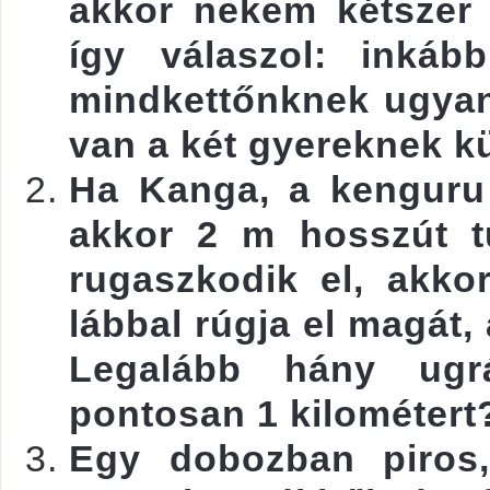
akkor nekem kétszer 
így válaszol: inkáb
mindkettőnknek ugyan
van a két gyereknek k
Ha Kanga, a kenguru 
akkor 2 m hosszút t
rugaszkodik el, akk
lábbal rúgja el magát,
Legalább hány ugr
pontosan 1 kilométert
Egy dobozban piros,