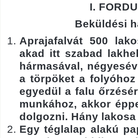
I. FORD
Beküldési ha
Aprajafalvát 500 lak
akad itt szabad lakhe
hármasával, négyesével
a törpöket a folyóhoz
egyedül a falu őrzésé
munkához, akkor épp
dolgozni. Hány lakosa
Egy téglalap alakú pa