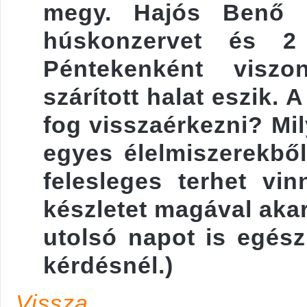
megy. Hajós Benő n
húskonzervet és 2 l
Péntekenként viszo
szárított halat eszik.
fog visszaérkezni? Mil
egyes élelmiszerekből
felesleges terhet vin
készletet magával akar
utolsó napot is egés
kérdésnél.)
Vissza