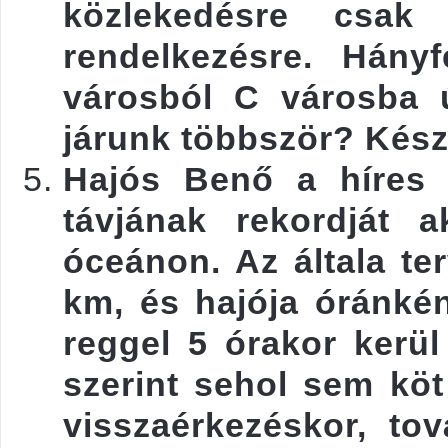
közlekedésre csak
rendelkezésre. Hány
városból C városba 
járunk többször? Kész
Hajós Benő a híres 
távjának rekordját a
óceánon. Az általa ter
km, és hajója óránké
reggel 5 órakor kerül
szerint sehol sem köt
visszaérkezéskor, to