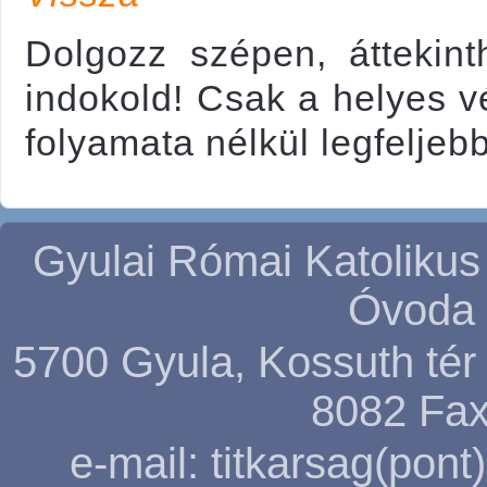
Dolgozz szépen, áttekint
indokold! Csak a helyes 
folyamata nélkül legfeljebb
Gyulai Római Katolikus
Óvoda 
5700 Gyula, Kossuth tér 5
8082
Fax
e-mail: titkarsag(pon