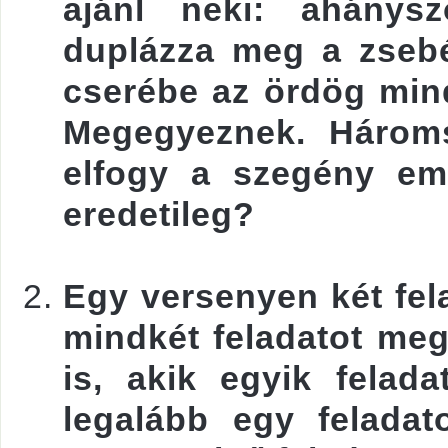
ajánl neki: ahánysz
duplázza meg a zseb
cserébe az ördög min
Megegyeznek. Hároms
elfogy a szegény em
eredetileg?
Egy versenyen két fela
mindkét feladatot meg
is, akik egyik felad
legalább egy felada