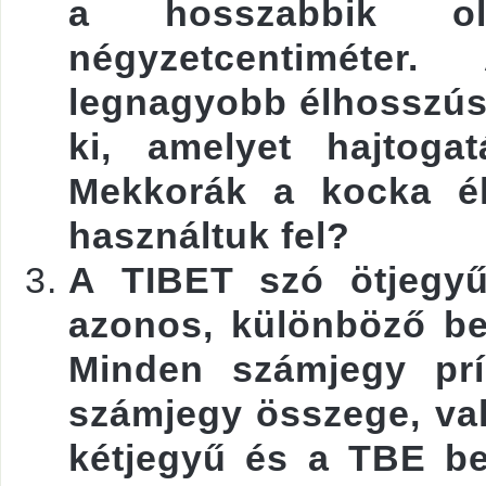
a hosszabbik ol
négyzetcentiméte
legnagyobb élhosszús
ki, amelyet hajtogat
Mekkorák a kocka él
használtuk fel?
A TIBET szó ötjegyű
azonos, különböző be
Minden számjegy pr
számjegy összege, val
kétjegyű és a TBE b