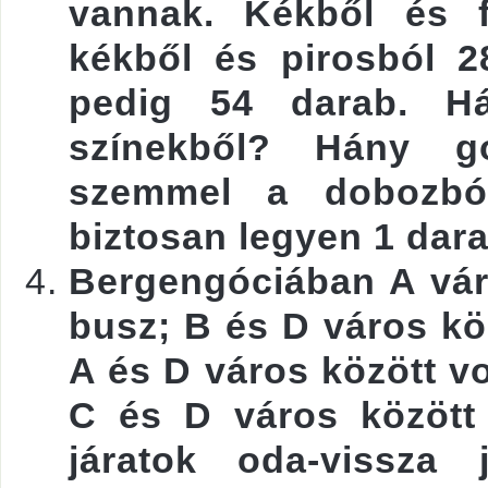
vannak. Kékből és f
kékből és pirosból 2
pedig 54 darab. H
színekből? Hány go
szemmel a dobozból
biztosan legyen 1 dar
Bergengóciában A vár
busz; B és D város kö
A és D város között vo
C és D város között
járatok oda-vissza