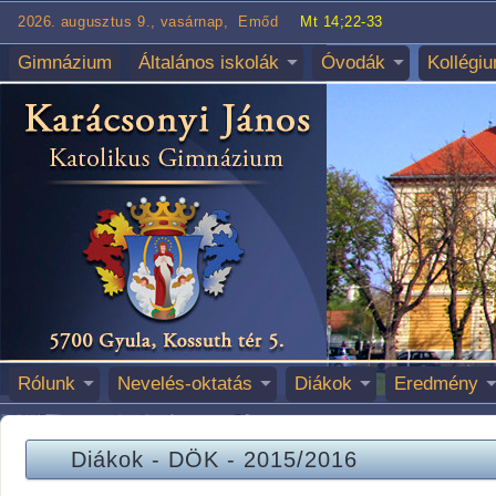
2026. augusztus 9., vasárnap, Emőd
Mt 14;22-33
Gimnázium
Általános iskolák
Óvodák
Kollégi
Rólunk
Nevelés-oktatás
Diákok
Eredmény
Diákok
-
DÖK
-
2015/2016