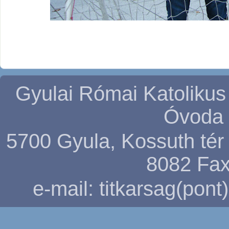
Gyulai Római Katolikus
Óvoda 
5700 Gyula, Kossuth tér 5
8082
Fax
e-mail: titkarsag(pon