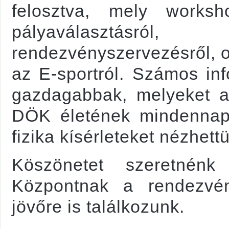
felosztva, mely works
pályaválasztásr
rendezvényszervezésről, o
az E-sportról. Számos inf
gazdagabbak, melyeket a
DÖK életének mindennapj
fizika kísérleteket nézhet
Köszönetet szeretnénk
Központnak a rendezvén
jövőre is találkozunk.