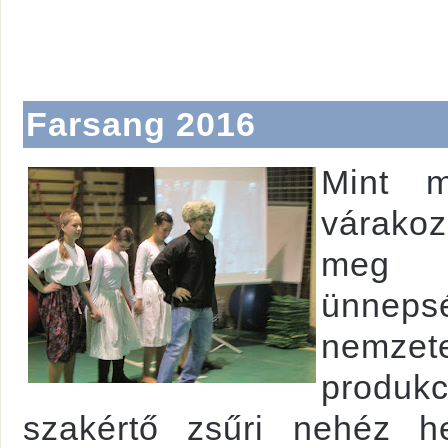
Farsang 2016
Mint m
várakoz
meg 
ünneps
nemzete
produkc
szakértő zsűri nehéz he