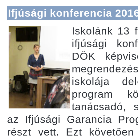
Ifjúsági konferencia 20
Iskolánk 13 f
ifjúsági ko
DÖK képvise
megrendezésr
iskolája de
program kö
tanácsadó, 
az Ifjúsági Garancia Pr
részt vett. Ezt követően