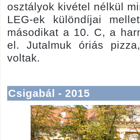
osztályok kivétel nélkül m
LEG-ek különdíjai melle
másodikat a 10. C, a harm
el. Jutalmuk óriás pizz
voltak.
Csigabál - 2015