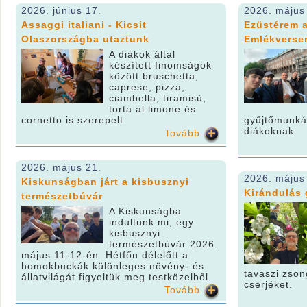
2026. június 17.
2026. május
Assaggi italiani - Kicsit
Ezüstérem a
Olaszországba utaztunk
Emlékverse
A diákok által
készített finomságok
között bruschetta,
caprese, pizza,
ciambella, tiramisù,
torta al limone és
cornetto is szerepelt.
gyűjtőmunkát
diákoknak.
Tovább
2026. május 21.
2026. május
Kiskunságban járt a kisbusznyi
Kirándulás
természetbúvár
A Kiskunságba
indultunk mi, egy
kisbusznyi
természetbúvár 2026.
május 11-12-én. Hétfőn délelőtt a
homokbuckák különleges növény- és
tavaszi zson
állatvilágát figyeltük meg testközelből.
cserjéket.
Tovább