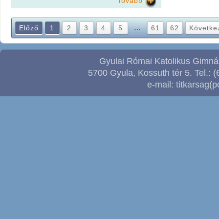
Tovább
…
Előző
1
2
3
4
5
61
62
Követke
Gyulai Római Katolikus Gimnáz
5700 Gyula, Kossuth tér 5. Tel.: (
e-mail: titkarsag