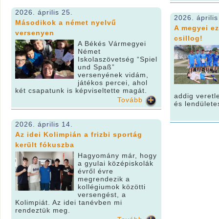
2026. április 25.
2026. április
Másodikok a német nyelvű
A megyei ez
versenyen
csillog!
A Békés Vármegyei
Német
Iskolaszövetség “Spiel
und Spaß”
versenyének vidám,
játékos percei, ahol
két csapatunk is képviseltette magát.
addig veretl
Tovább
és lendülete
2026. április 14.
Az idei Kolimpián a frizbi sportág
került fókuszba
Hagyomány már, hogy
a gyulai középiskolák
évről évre
megrendezik a
kollégiumok közötti
versengést, a
Kolimpiát. Az idei tanévben mi
rendeztük meg.