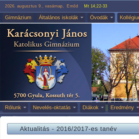
2026. augusztus 9., vasárnap, Emőd
Mt 14;22-33
Gimnázium
Általános iskolák
Óvodák
Kollégi
Rólunk
Nevelés-oktatás
Diákok
Eredmény
Aktualitás
-
2016/2017-es tanév