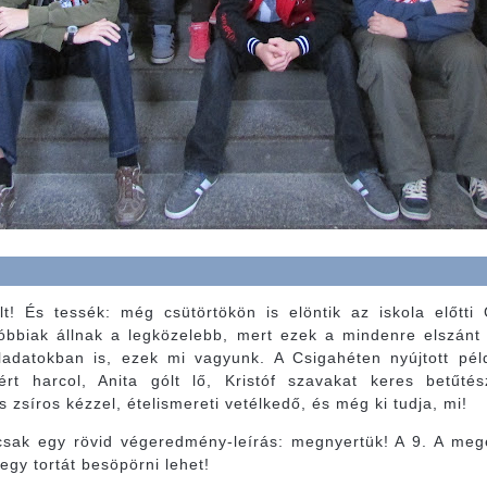
ült! És tessék: még csütörtökön is elöntik az iskola előt
bbiak állnak a legközelebb, mert ezek a mindenre elszánt 
ladatokban is, ezek mi vagyunk. A Csigahéten nyújtott pél
ért harcol, Anita gólt lő, Kristóf szavakat keres betűté
s zsíros kézzel, ételismereti vetélkedő, és még ki tudja, mi!
 csak egy rövid végeredmény-leírás: megnyertük! A 9. A meg
egy tortát besöpörni lehet!