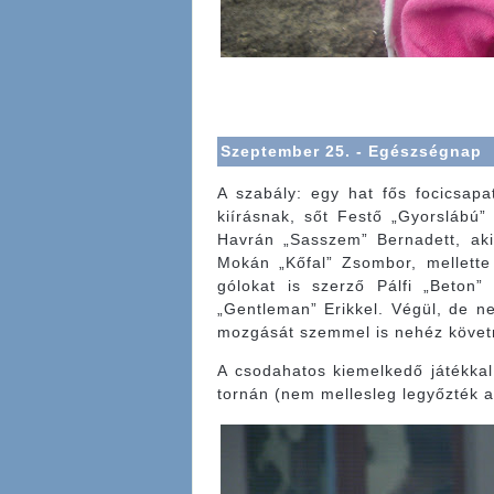
Szeptember 25. - Egészségnap
A szabály: egy hat fős focicsapat
kiírásnak, sőt Festő „Gyorslábú”
Havrán „Sasszem” Bernadett, aki
Mokán „Kőfal” Zsombor, mellette
gólokat is szerző Pálfi „Beton”
„Gentleman” Erikkel. Végül, de n
mozgását szemmel is nehéz követ
A csodahatos kiemelkedő játékkal
tornán (nem mellesleg legyőzték az