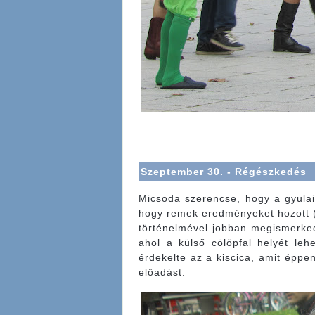
Szeptember 30. - Régészkedés
Micsoda szerencse, hogy a gyulai 
hogy remek eredményeket hozott (a 
történelmével jobban megismerkedh
ahol a külső cölöpfal helyét leh
érdekelte az a kiscica, amit éppe
előadást.