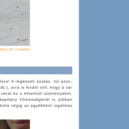
:
kjkg_9A_Csigabal
sre! A régészeti ásatás, túl azon,
.), arra is kiváló volt, hogy a vár
várat és a kihantolt szelvényeket,
rkapitány hősiességénél is jobban
ította végig az egyébként izgalmas