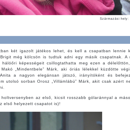
Származási hely:
ban két igazolt játékos lehet, és kell a csapatban lennie 
 Brigit még kölcsön is tudtuk adni egy másik csapatnak. A 
 hálóőri képességeit csillogtathatta meg ezen a délelőttön
 Makó „Mindentbele” Márk, aki óriás lélekkel küzdötte vé
 Anita a nagyon elegánsan játszó, irányítóként és befej
em utolsó sorban Orosz „Villámlábú” Márk, akit csak azért n
ni.
 holtversenyben az első, kicsit rosszabb gólaránnyal a más
 első helyezett csapatot is)!