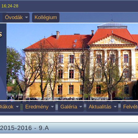
 16;24-28
Óvodák
Kollégium
Diákok
Eredmény
Galéria
Aktualitás
Felvét
2015-2016
-
9.A