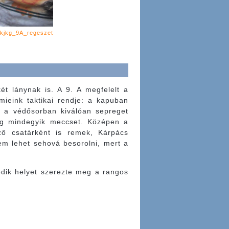
kjkg_9A_regeszet
két lánynak is. A 9. A megfelelt a
mieink taktikai rendje: a kapuban
, a védősorban kiválóan sepreget
gig mindegyik meccset. Középen a
ező csatárként is remek, Kárpács
em lehet sehová besorolni, mert a
odik helyet szerezte meg a rangos