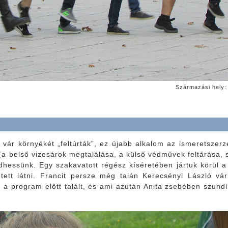
Származási hely
vár környékét „feltúrták”, ez újabb alkalom az ismeretszerzé
belső vizesárok megtalálása, a külső védművek feltárása, stb
essünk. Egy szakavatott régész kíséretében jártuk körül a 
etett látni. Francit persze még talán Kerecsényi László vá
n a program előtt talált, és ami azután Anita zsebében szund