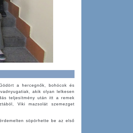
ti Gödört a hercegnők, bohócok és
vadnyugatiak, akik olyan lelkesen
dás teljesítmény után itt a remek
sztából, Viki mazsolát szemezget
érdemelten söpörhette be az első