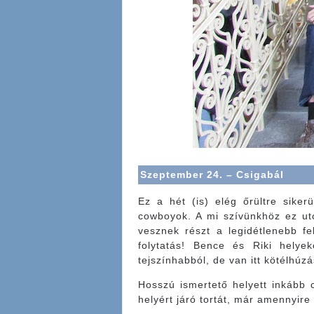
Szeptember 24. – Csigabál
Ez a hét (is) elég őrültre siker
cowboyok. A mi szívünkhöz ez utó
vesznek részt a legidétlenebb fe
folytatás! Bence és Riki helyek
tejszínhabból, de van itt kötélhúzá
Hosszú ismertető helyett inkább
helyért járó tortát, már amennyire 