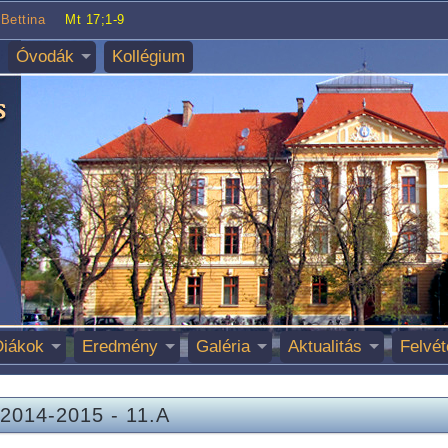
Bettina
Mt 17;1-9
Óvodák
Kollégium
Diákok
Eredmény
Galéria
Aktualitás
Felvét
2014-2015
-
11.A