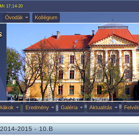
Mt 17;14-20
Óvodák
Kollégium
Diákok
Eredmény
Galéria
Aktualitás
Felvét
2014-2015
-
10.B