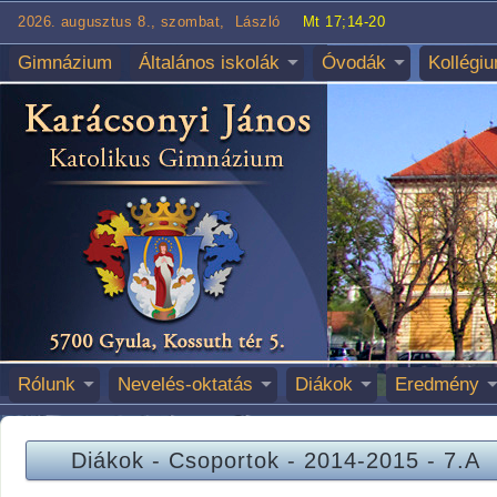
2026. augusztus 8., szombat, László
Mt 17;14-20
Gimnázium
Általános iskolák
Óvodák
Kollégi
Rólunk
Nevelés-oktatás
Diákok
Eredmény
Diákok
-
Csoportok
-
2014-2015
-
7.A