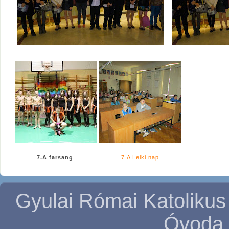
7.A farsang
7.A Lelki nap
Gyulai Római Katolikus
Óvoda 