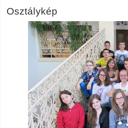
Osztálykép