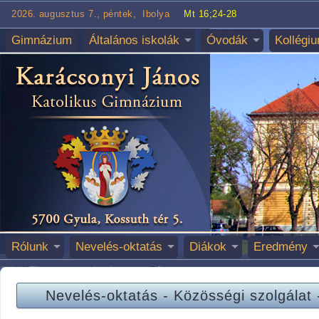
2026. augusztus 7., péntek, Ibolya
Mt 16;24-28
Gimnázium
Általános iskolák
Óvodák
Kollégi
Rólunk
Nevelés-oktatás
Diákok
Eredmény
Nevelés-oktatás
-
Közösségi szolgálat