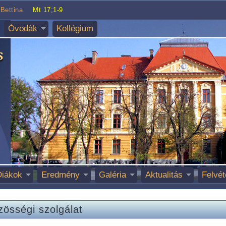
Bettina
Mt 17;1-9
Óvodák
Kollégium
Diákok
Eredmény
Galéria
Aktualitás
Felvét
zösségi szolgálat