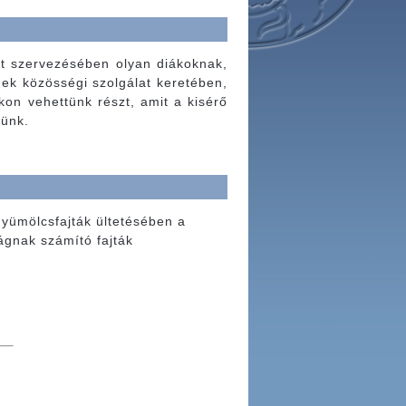
et szervezésében olyan diákoknak,
enek közösségi szolgálat keretében,
on vehettünk részt, amit a kisérő
künk.
gyümölcsfajták ültetésében a
ágnak számító fajták