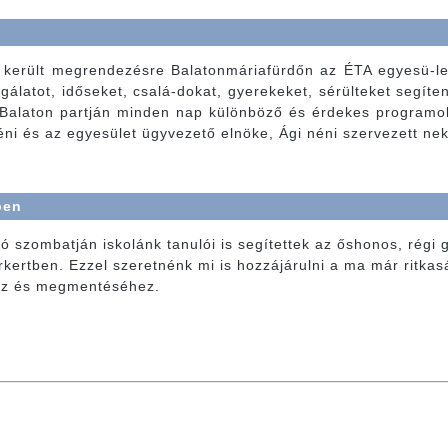
tt került megrendezésre Balatonmáriafürdőn az ÉTA egyesü-l
gálatot, időseket, csalá-dokat, gyerekeket, sérülteket segít
 Balaton partján minden nap különböző és érdekes programok
néni és az egyesület ügyvezető elnöke, Ági néni szervezett ne
ben
ó szombatján iskolánk tanulói is segítettek az őshonos, régi 
kertben. Ezzel szeretnénk mi is hozzájárulni a ma már ritkas
z és megmentéséhez.