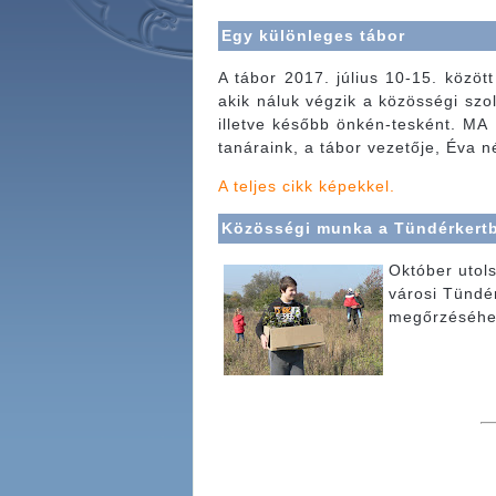
Egy különleges tábor
A tábor 2017. július 10-15. közö
akik náluk végzik a közösségi szol
illetve később önkén-tesként. MA
tanáraink, a tábor vezetője, Éva 
A teljes cikk képekkel.
Közösségi munka a Tündérkert
Október utols
városi Tündér
megőrzéséhe