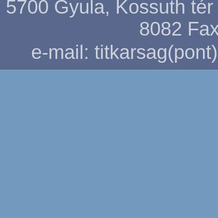
5700 Gyula, Kossuth tér 5
8082
Fax
e-mail: titkarsag(pon