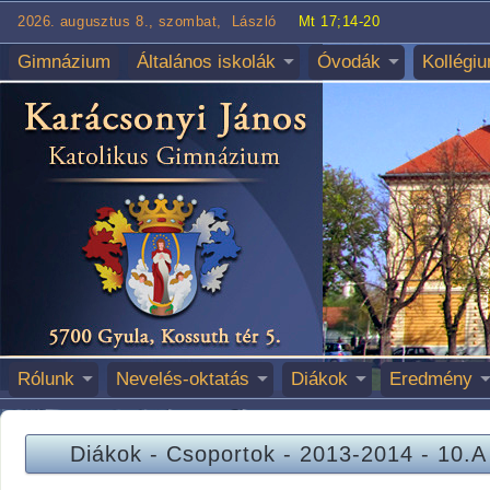
2026. augusztus 8., szombat, László
Mt 17;14-20
Gimnázium
Általános iskolák
Óvodák
Kollégi
Rólunk
Nevelés-oktatás
Diákok
Eredmény
Diákok
-
Csoportok
-
2013-2014
-
10.A