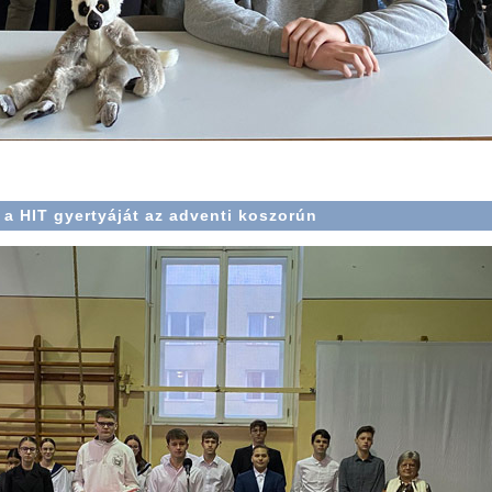
 a HIT gyertyáját az adventi koszorún