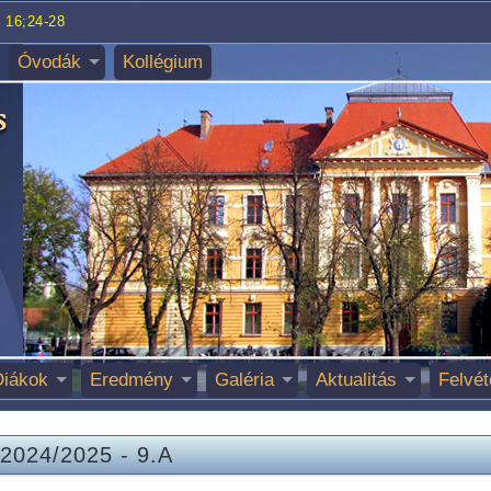
 16;24-28
Óvodák
Kollégium
Diákok
Eredmény
Galéria
Aktualitás
Felvét
2024/2025
-
9.A