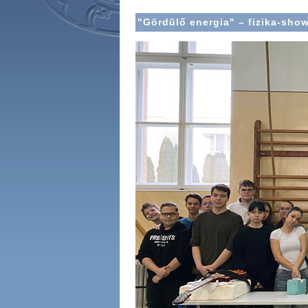
"Gördülő energia" – fizika-sho