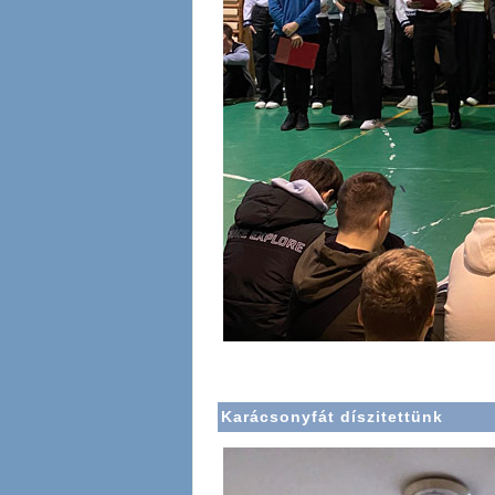
Karácsonyfát díszitettünk