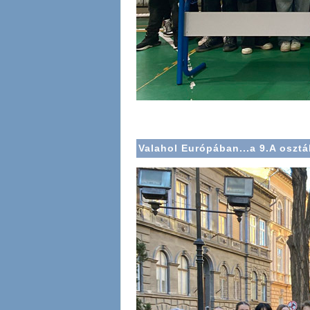
Valahol Európában...a 9.A osztá