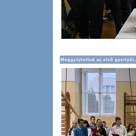
Meggyújtottuk az első gyertyát,