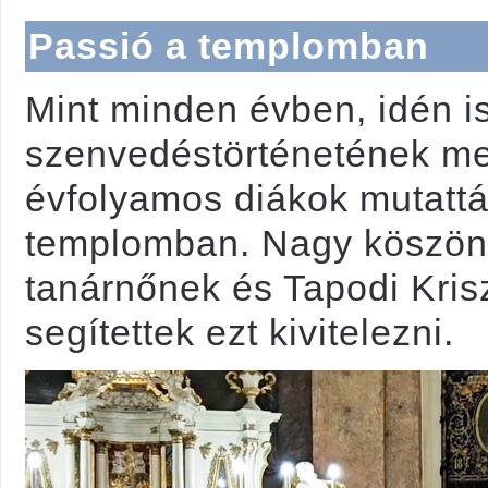
Passió a templomban
Mint minden évben, idén is
szenvedéstörténetének meg
évfolyamos diákok mutattá
templomban. Nagy köszöne
tanárnőnek és Tapodi Krisz
segítettek ezt kivitelezni.