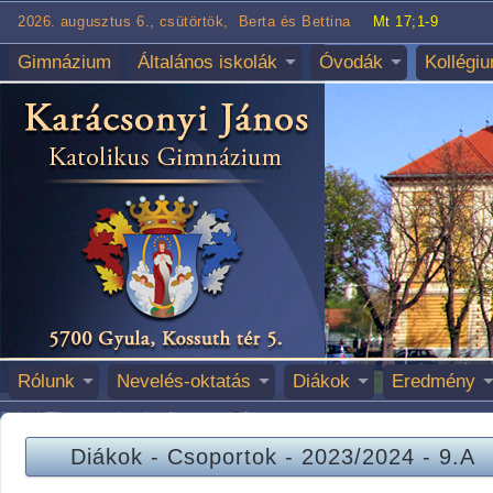
2026. augusztus 6., csütörtök, Berta és Bettina
Mt 17;1-9
Gimnázium
Általános iskolák
Óvodák
Kollégi
Rólunk
Nevelés-oktatás
Diákok
Eredmény
Diákok
-
Csoportok
-
2023/2024
-
9.A