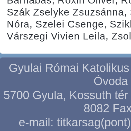
Barnabás, Roxin Olivér, 
Szák Zselyke Zsuzsánna, S
Nóra, Szelei Csenge, Szikl
Várszegi Vivien Leila, Zso
Gyulai Római Katolikus
Óvoda 
5700 Gyula, Kossuth tér 5
8082
Fax
e-mail: titkarsag(pon