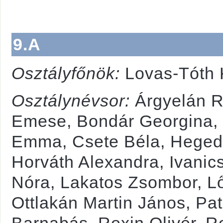
9.A
Osztályfőnök:
Lovas-Tóth 
Osztálynévsor:
Árgyelán 
Emese, Bondár Georgina, 
Emma, Csete Béla, Heged
Horváth Alexandra, Ivanic
Nóra, Lakatos Zsombor, L
Ottlakán Martin János, Pa