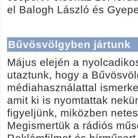
el Balogh László és Gyepe
Bűvösvölgyben jártunk
Május elején a nyolcadiko
utaztunk, hogy a Bűvösvöl
médiahasználattal ismerke
amit ki is nyomtattak nekü
figyeljünk, miközben nete
Megismertük a rádiós műso