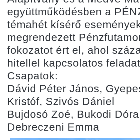
együttműködésben a PÉNZ7
témahét kísérő eseményeké
megrendezett Pénzfutamo
fokozatot ért el, ahol szá
hitellel kapcsolatos felad
Csapatok:
Dávid Péter János, Gyepes
Kristóf, Szivós Dániel
Bujdosó Zoé, Bukodi Dóra 
Debreczeni Emma