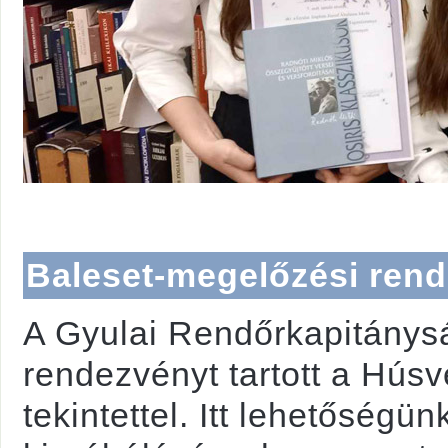
Baleset-megelőzési rend
A Gyulai Rendőrkapitánys
rendezvényt tartott a Hús
tekintettel. Itt lehetőségü