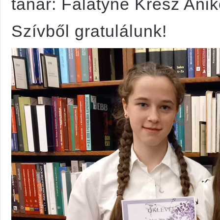
tanár: Falatyné Krész Anik
Szívből gratulálunk!