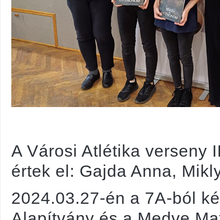
A Városi Atlétika verseny I
értek el: Gajda Anna, Mik
2024.03.27-én a 7A-ból két
Alapítvány és a Medve Ma