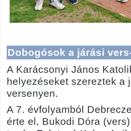
Dobogósok a járási ver
A Karácsonyi János Katol
helyezéseket szereztek a 
versenyen.
A 7. évfolyamból Debrecze
érte el, Bukodi Dóra (vers) 