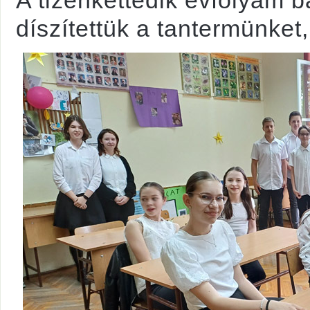
A tizenkettedik évfolyam b
díszítettük a tantermünket