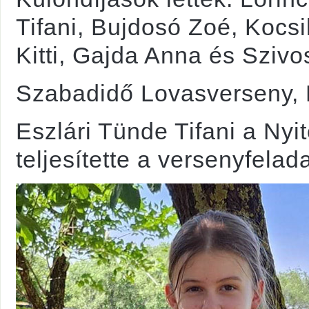
Tifani, Bujdosó Zoé, Kocs
Kitti, Gajda Anna és Szivo
Szabadidő Lovasverseny,
Eszlári Tünde Tifani a Nyi
teljesítette a versenyfelada