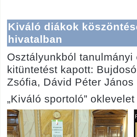
Kiváló diákok köszöntés
hivatalban
Osztályunkból tanulmányi 
kitüntetést kapott: Bujdos
Zsófia, Dávid Péter János é
„Kiváló sportoló” oklevelet