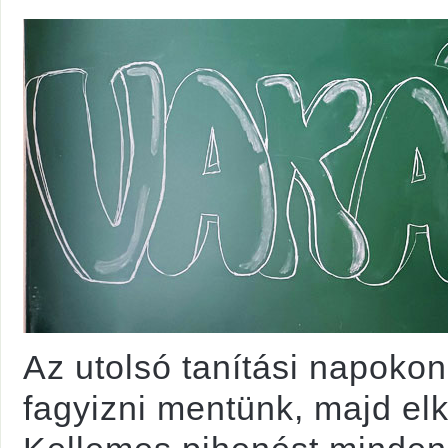
Az utolsó tanítási napokon
fagyizni mentünk, majd el