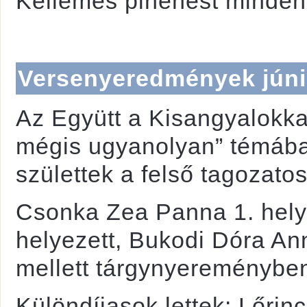
Kellemes pihenést mindenk
Versenyeredmények jún
Az Együtt a Kisangyalokka
mégis ugyanolyan” témáb
születtek a felső tagozato
Csonka Zea Panna 1. helye
helyezett, Bukodi Dóra Ann
mellett tárgynyereményben
Különdíjasok lettek: Lőrin