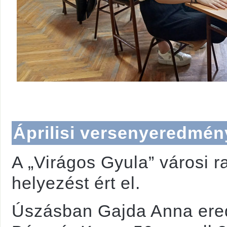
Áprilisi versenyeredmén
A „Virágos Gyula” városi r
helyezést ért el.
Úszásban Gajda Anna ere