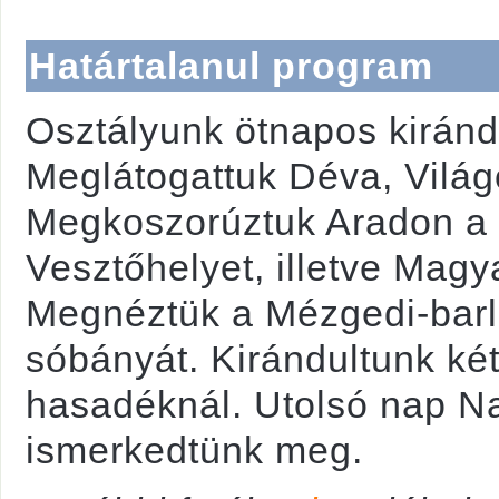
Határtalanul program
Osztályunk ötnapos kiránd
Meglátogattuk Déva, Világ
Megkoszorúztuk Aradon a 
Vesztőhelyet, illetve Magy
Megnéztük a Mézgedi-barl
sóbányát. Kirándultunk ké
hasadéknál. Utolsó nap N
ismerkedtünk meg.