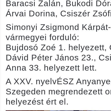
Baracsi Zalán, Bukodi Dó
Árvai Dorina, Csiszér Zsófi
Simonyi Zsigmond Kárpát-
vármegyei forduló:
Bujdosó Zoé 1. helyezett, G
Dávid Péter János 23., Cs
Anna 33. helyezett lett.
A XXV. nyelvÉSZ Anyanyel
Szegeden megrendezett or
helyezést ért el.