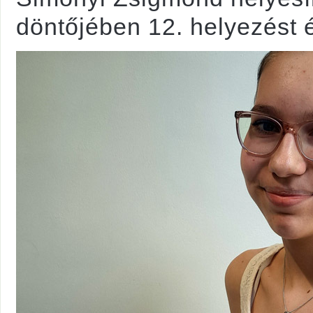
döntőjében 12. helyezést é