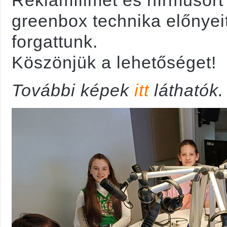
Reklámfilmet és hírműsort 
greenbox technika előnyeit
forgattunk.
Köszönjük a lehetőséget!
További képek
itt
láthatók.