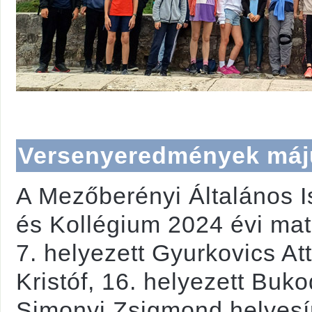
Versenyeredmények má
A Mezőberényi Általános I
és Kollégium 2024 évi ma
7. helyezett Gyurkovics Att
Kristóf, 16. helyezett Buk
Simonyi Zsigmond helyesí