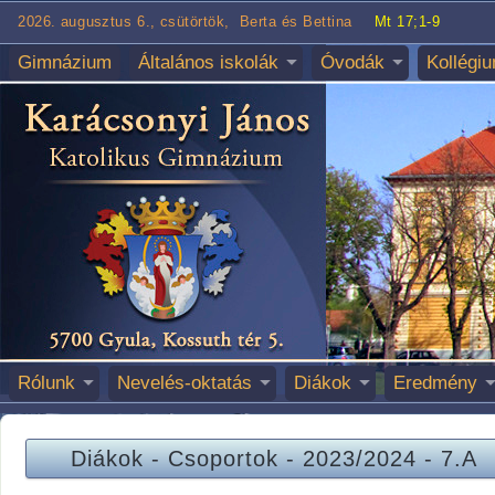
2026. augusztus 6., csütörtök, Berta és Bettina
Mt 17;1-9
Gimnázium
Általános iskolák
Óvodák
Kollégi
Rólunk
Nevelés-oktatás
Diákok
Eredmény
Diákok
-
Csoportok
-
2023/2024
-
7.A