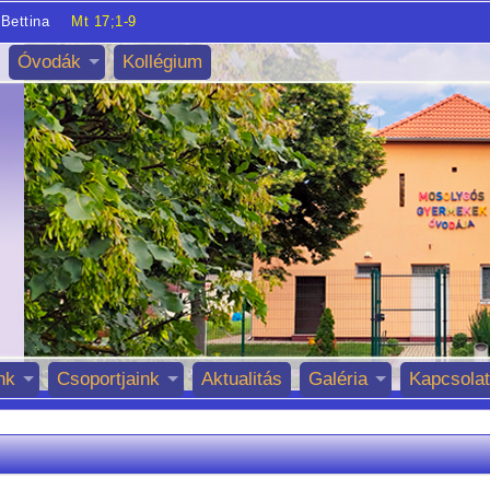
Bettina
Mt 17;1-9
Óvodák
Kollégium
nk
Csoportjaink
Aktualitás
Galéria
Kapcsolat