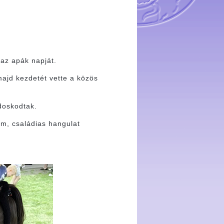
az apák napját.
ajd kezdetét vette a közös
doskodtak.
ám, családias hangulat