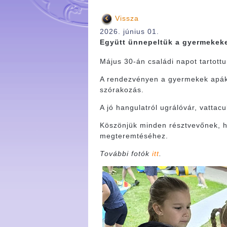
Vissza
2026. június 01.
Együtt ünnepeltük a gyermekeke
Május 30-án családi napot tartot
A rendezvényen a gyermekek apák 
szórakozás.
A jó hangulatról ugrálóvár, vatta
Köszönjük minden résztvevőnek, ho
megteremtéséhez.
További fotók
itt
.