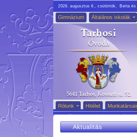
2026. augusztus 6., csütörtök, Berta és 
Gimnázium
Általános iskolák
Rólunk
Hitélet
Munkatársai
Aktualitás