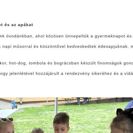
t és az apákat
tunk óvodánkban, ahol közösen ünnepeltük a gyermeknapot és 
napi műsorral és köszöntővel kedveskedtek édesapjuknak, m
cukor, hot-dog, tombola és bográcsban készült finomságok gon
gy jelenlétével hozzájárult a rendezvény sikeréhez és a vid