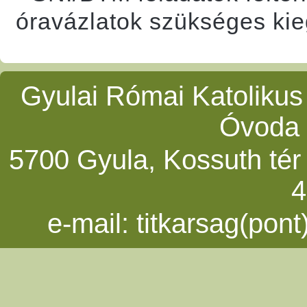
óravázlatok szükséges kie
Gyulai Római Katolikus
Óvoda 
5700 Gyula, Kossuth tér 5
4
e-mail:
titkarsag(pon