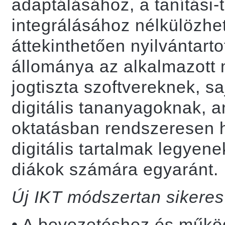
adaptálásához, a tanítási-
integrálásához nélkülözhe
áttekinthetően nyilvántar
állománya az alkalmazott
jogtiszta szoftvereknek, sa
digitális tananyagoknak, 
oktatásban rendszeresen 
digitális tartalmak legye
diákok számára egyaránt.
Új IKT módszertan sikeres
• A bevezetéshez és műkö