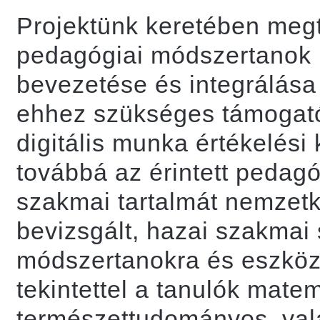
Projektünk keretében megtö
pedagógiai módszertanok 
bevezetése és integrálása
ehhez szükséges támogató
digitális munka értékelési
továbbá az érintett pedag
szakmai tartalmát nemzetkö
bevizsgált, hazai szakmai s
módszertanokra és eszközr
tekintettel a tanulók matem
természettudományos, va