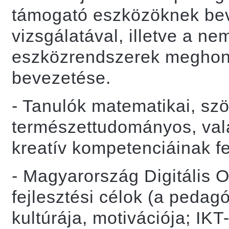
támogató eszközöknek bev
vizsgálatával, illetve a ne
eszközrendszerek meghonos
bevezetése.
- Tanulók matematikai, szöv
természettudományos, va
kreatív kompetenciáinak fe
- Magyarország Digitális O
fejlesztési célok (a peda
kultúrája, motivációja; I