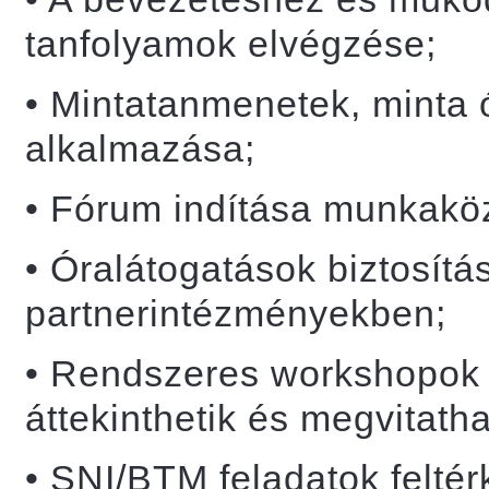
tanfolyamok elvégzése;
• Mintatanmenetek, minta 
alkalmazása;
• Fórum indítása munkaköz
• Óralátogatások biztosítá
partnerintézményekben;
• Rendszeres workshopok 
áttekinthetik és megvitatha
• SNI/BTM feladatok felté