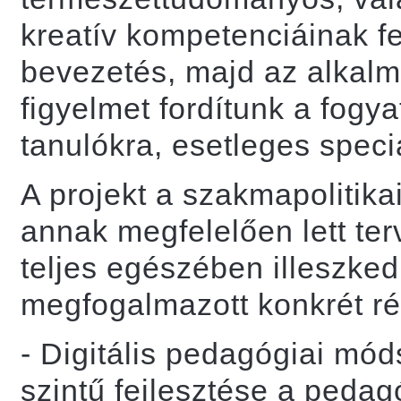
kreatív kompetenciáinak fej
bevezetés, majd az alkal
figyelmet fordítunk a fog
tanulókra, esetleges speciá
A projekt a szakmapolitika
annak megfelelően lett terv
teljes egészében illeszked
megfogalmazott konkrét ré
- Digitális pedagógiai mó
szintű fejlesztése a peda