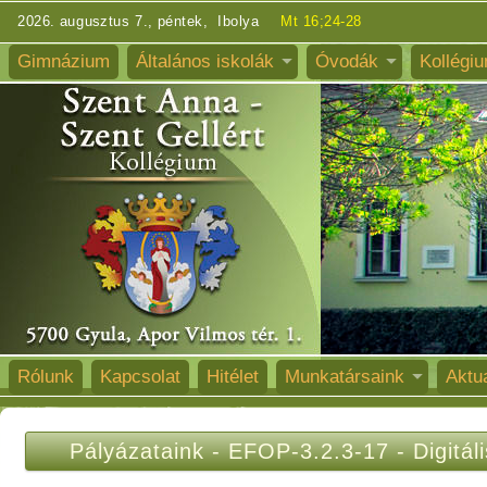
2026. augusztus 7., péntek, Ibolya
Mt 16;24-28
Gimnázium
Általános iskolák
Óvodák
Kollégi
Rólunk
Kapcsolat
Hitélet
Munkatársaink
Aktua
Pályázataink
-
EFOP-3.2.3-17 - Digitál