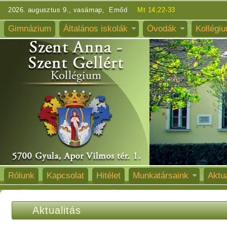
2026. augusztus 9., vasárnap, Emőd
Mt 14;22-33
Gimnázium
Általános iskolák
Óvodák
Kollégi
Rólunk
Kapcsolat
Hitélet
Munkatársaink
Aktua
Aktualitás