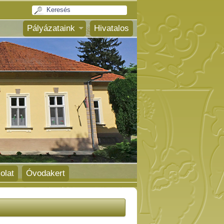
Pályázataink
Hivatalos
olat
Óvodakert