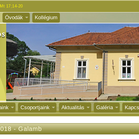
Mt 17;14-20
Óvodák
Kollégium
aink
Csoportjaink
Aktualitás
Galéria
Kapcs
2018
-
Galamb