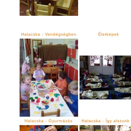
Halacska - Vendégségben
Életképek
Halacska - Gyurmázás
Halacska - Így alszunk