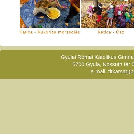
Katica - Kukorica morzsolás
Katica - Ősz
Gyulai Római Katolikus Gimnáz
5700 Gyula, Kossuth tér 5
e-mail:
titkarsag(