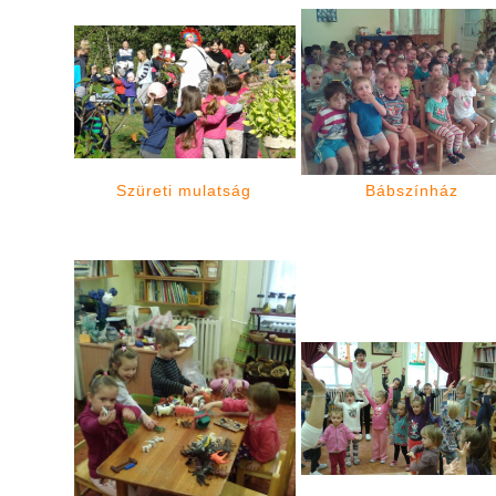
Szüreti mulatság
Bábszínház