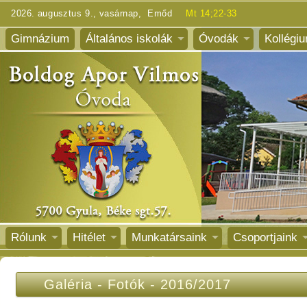
2026. augusztus 9., vasárnap, Emőd
Mt 14;22-33
Gimnázium
Általános iskolák
Óvodák
Kollégi
Rólunk
Hitélet
Munkatársaink
Csoportjaink
Galéria
-
Fotók
-
2016/2017