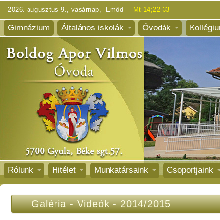
2026. augusztus 9., vasárnap, Emőd
Mt 14;22-33
Gimnázium
Általános iskolák
Óvodák
Kollégi
Rólunk
Hitélet
Munkatársaink
Csoportjaink
Galéria
-
Videók
-
2014/2015