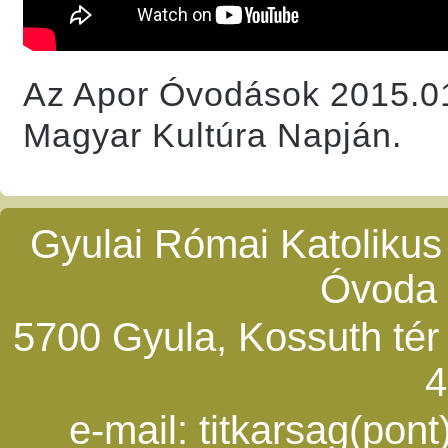
Az Apor Óvodások 2015.01
Magyar Kultúra Napján.
Gyulai Római Katolikus
Óvoda 
5700 Gyula, Kossuth tér 5
4
e-mail:
titkarsag(pon