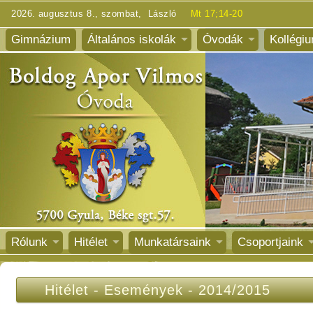
2026. augusztus 8., szombat, László
Mt 17;14-20
Gimnázium
Általános iskolák
Óvodák
Kollégi
Rólunk
Hitélet
Munkatársaink
Csoportjaink
Hitélet
-
Események
-
2014/2015