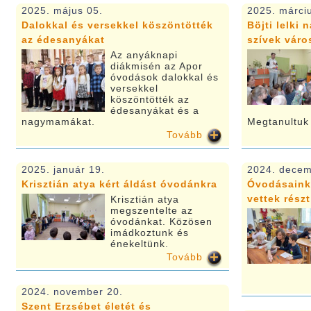
2025. május 05.
2025. márci
Dalokkal és versekkel köszöntötték
Böjti lelki 
az édesanyákat
szívek vár
Az anyáknapi
diákmisén az Apor
óvodások dalokkal és
versekkel
köszöntötték az
édesanyákat és a
nagymamákat.
Megtanultuk 
Tovább
2025. január 19.
2024. decem
Krisztián atya kért áldást óvodánkra
Óvodásaink 
vettek részt
Krisztián atya
megszentelte az
óvodánkat. Közösen
imádkoztunk és
énekeltünk.
Tovább
2024. november 20.
Szent Erzsébet életét és