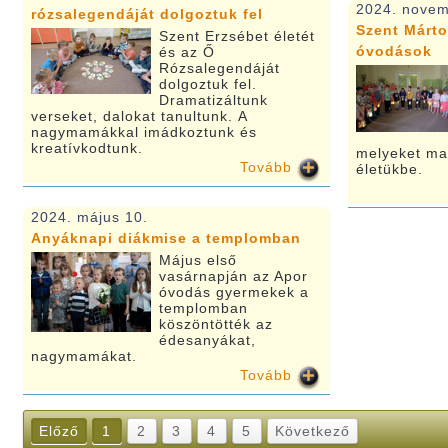
2024. novem
rózsalegendáját dolgoztuk fel
Szent Márto
Szent Erzsébet életét
óvodások
és az Ő
Rózsalegendáját
dolgoztuk fel.
Dramatizáltunk
verseket, dalokat tanultunk. A
nagymamákkal imádkoztunk és
kreatívkodtunk.
melyeket mag
Tovább
életükbe.
2024. május 10.
Anyáknapi diákmise a templomban
Május első
vasárnapján az Apor
óvodás gyermekek a
templomban
köszöntötték az
édesanyákat,
nagymamákat.
Tovább
Előző
1
2
3
4
5
Következő