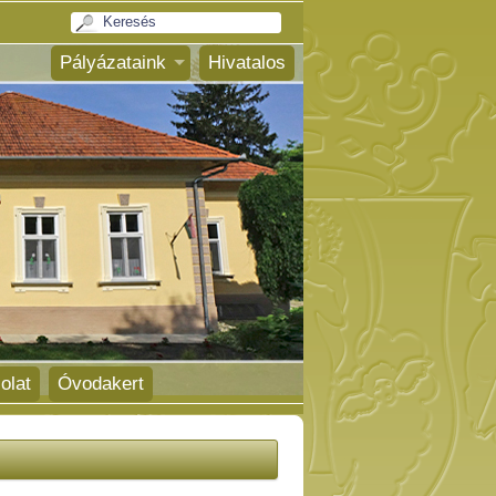
Pályázataink
Hivatalos
olat
Óvodakert