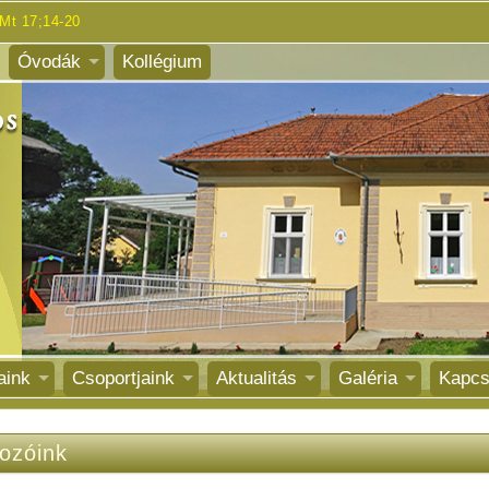
Mt 17;14-20
Óvodák
Kollégium
aink
Csoportjaink
Aktualitás
Galéria
Kapcs
ozóink