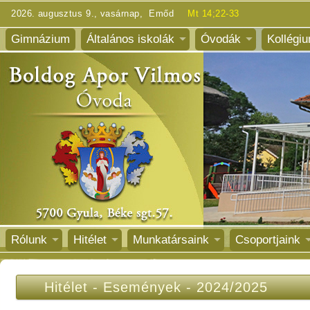
2026. augusztus 9., vasárnap, Emőd
Mt 14;22-33
Gimnázium
Általános iskolák
Óvodák
Kollégi
Rólunk
Hitélet
Munkatársaink
Csoportjaink
Hitélet
-
Események
-
2024/2025