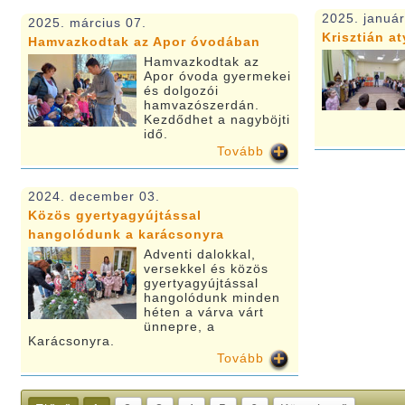
2025. január
2025. március 07.
Krisztián a
Hamvazkodtak az Apor óvodában
Hamvazkodtak az
Apor óvoda gyermekei
és dolgozói
hamvazószerdán.
Kezdődhet a nagyböjti
idő.
Tovább
2024. december 03.
Közös gyertyagyújtással
hangolódunk a karácsonyra
Adventi dalokkal,
versekkel és közös
gyertyagyújtással
hangolódunk minden
héten a várva várt
ünnepre, a
Karácsonyra.
Tovább