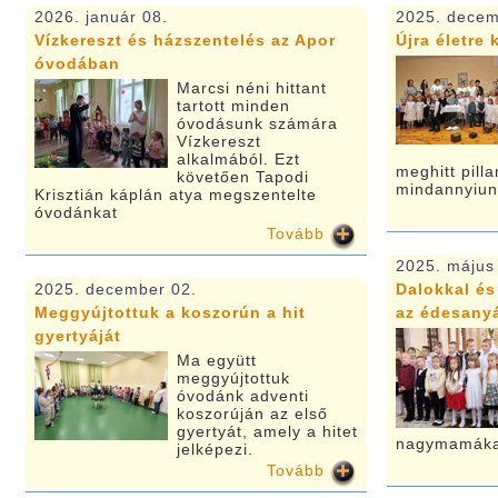
2026. január 08.
2025. decem
Vízkereszt és házszentelés az Apor
Újra életre 
óvodában
Marcsi néni hittant
tartott minden
óvodásunk számára
Vízkereszt
alkalmából. Ezt
meghitt pill
követően Tapodi
mindannyiun
Krisztián káplán atya megszentelte
óvodánkat
Tovább
2025. május
2025. december 02.
Dalokkal és
Meggyújtottuk a koszorún a hit
az édesany
gyertyáját
Ma együtt
meggyújtottuk
óvodánk adventi
koszorúján az első
gyertyát, amely a hitet
nagymamáka
jelképezi.
Tovább