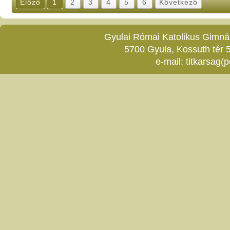
Előző
1
2
3
4
5
6
Következő
Gyulai Római Katolikus Gimnáz
5700 Gyula, Kossuth tér 5
e-mail:
titkarsag(