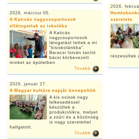
2026. februá
2026. március 05.
Homlokunko
A Katicás nagycsoportosok
szeretete
ellátogattak az iskolába
A Katicás
nagycsoportosok
látogatást tettek a mi
"kisiskolánkba".
Baracsi István tanító
részesültek
bácsi körbevezett
minket az épületben.
Tovább
2026. január 27.
A Magyar kultúra napját ünnepeltük
A kis ovisok nagy
lelkesedéssel
készültek a
produkcióikra, melyet
a zsűri és a közönség
is nagy szeretettel
hallgatott.
Tovább