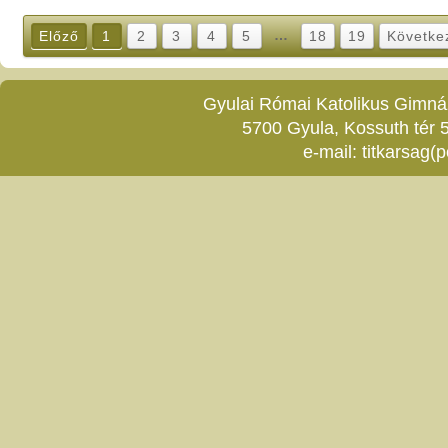
…
Előző
1
2
3
4
5
18
19
Követke
Gyulai Római Katolikus Gimnáz
5700 Gyula, Kossuth tér 5
e-mail:
titkarsag(