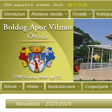
2026. augusztus 8., szombat, László
Mt 17;14-20
Gimnázium
Általános iskolák
Óvodák
Kollégi
Rólunk
Hitélet
Munkatársaink
Csoportjaink
Aktualitás
-
2023/2024