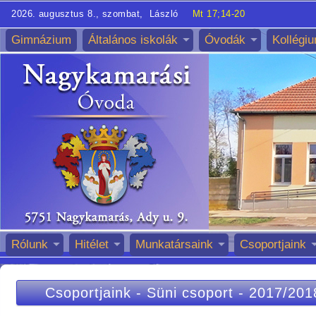
2026. augusztus 8., szombat, László
Mt 17;14-20
Gimnázium
Általános iskolák
Óvodák
Kollégi
Rólunk
Hitélet
Munkatársaink
Csoportjaink
Csoportjaink
-
Süni csoport
-
2017/201