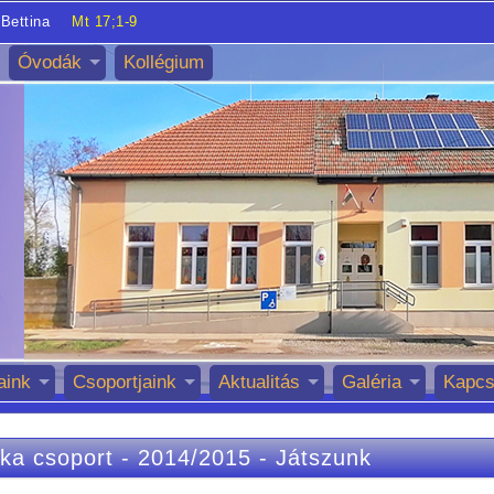
Bettina
Mt 17;1-9
Óvodák
Kollégium
aink
Csoportjaink
Aktualitás
Galéria
Kapcs
ka csoport
-
2014/2015
-
Játszunk