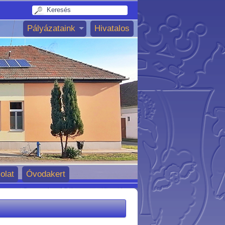
Pályázataink
Hivatalos
olat
Óvodakert