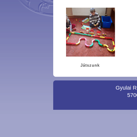
Játszunk
Gyulai R
5700