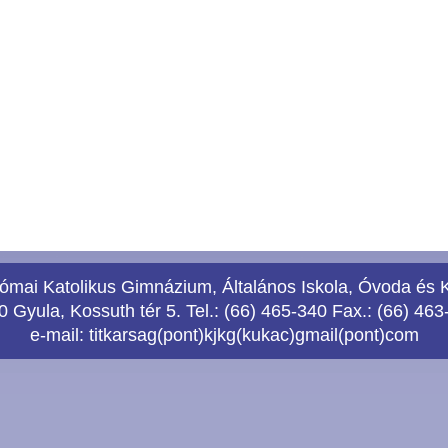
ómai Katolikus Gimnázium, Általános Iskola, Óvoda és 
 Gyula, Kossuth tér 5. Tel.: (66) 465-340 Fax.: (66) 463
e-mail:
titkarsag(pont)kjkg(kukac)gmail(pont)com