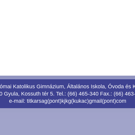
ómai Katolikus Gimnázium, Általános Iskola, Óvoda és 
 Gyula, Kossuth tér 5. Tel.: (66) 465-340 Fax.: (66) 463
e-mail:
titkarsag(pont)kjkg(kukac)gmail(pont)com