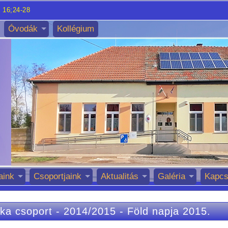
 16;24-28
Óvodák
Kollégium
aink
Csoportjaink
Aktualitás
Galéria
Kapcs
ka csoport
-
2014/2015
-
Föld napja 2015.