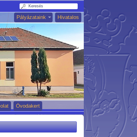
Pályázataink
Hivatalos
olat
Óvodakert