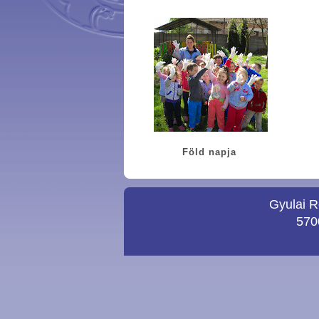
Föld napja
Gyulai R
5700