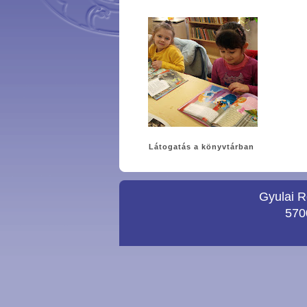
Látogatás a könyvtárban
Gyulai R
5700