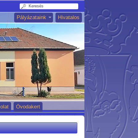
Pályázataink
Hivatalos
olat
Óvodakert