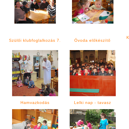
K
Szülői klubfoglalkozás 7.
Óvoda előkészítő
Hamvazkodás
Lelki nap - tavasz