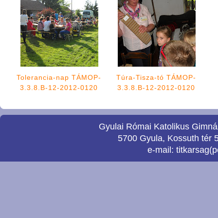
Tolerancia-nap TÁMOP-
Túra-Tisza-tó TÁMOP-
3.3.8.B-12-2012-0120
3.3.8.B-12-2012-0120
Gyulai Római Katolikus Gimnáz
5700 Gyula, Kossuth tér 5
e-mail:
titkarsag(