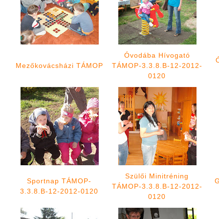
Óvodába Hívogató
Mezőkovácsházi TÁMOP
TÁMOP-3.3.8.B-12-2012-
0120
Szülői Minitréning
Sportnap TÁMOP-
G
TÁMOP-3.3.8.B-12-2012-
3.3.8.B-12-2012-0120
0120