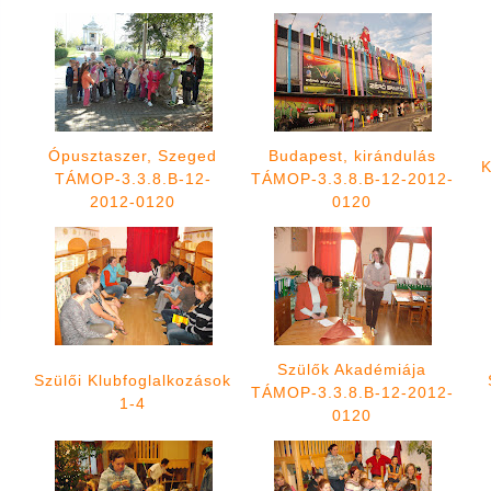
Ópusztaszer, Szeged
Budapest, kirándulás
K
TÁMOP-3.3.8.B-12-
TÁMOP-3.3.8.B-12-2012-
2012-0120
0120
Szülők Akadémiája
Szülői Klubfoglalkozások
TÁMOP-3.3.8.B-12-2012-
1-4
0120