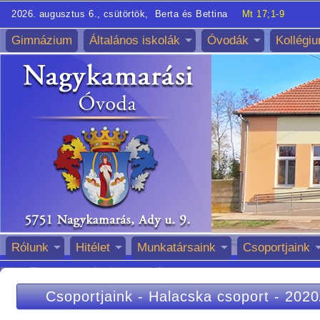
2026. augusztus 6., csütörtök, Berta és Bettina
Mt 17;1-9
Gimnázium
Általános iskolák
Óvodák
Kollégi
Rólunk
Hitélet
Munkatársaink
Csoportjaink
Csoportjaink
-
Halacska csoport
-
2020