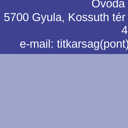
Óvoda 
5700 Gyula, Kossuth tér 5
4
e-mail:
titkarsag(pon