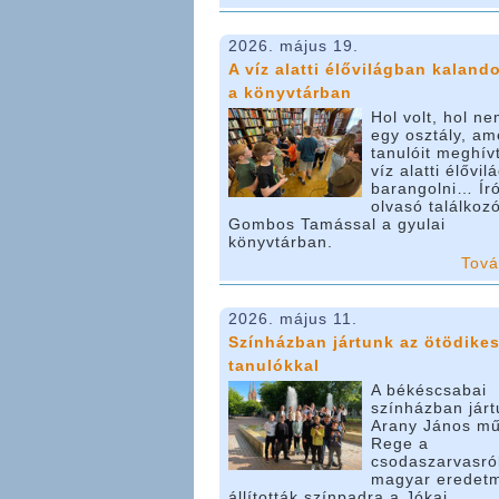
2026. május 19.
A víz alatti élővilágban kaland
a könyvtárban
Hol volt, hol ne
egy osztály, am
tanulóit meghív
víz alatti élővi
barangolni… Ír
olvasó találkoz
Gombos Tamással a gyulai
könyvtárban.
Tov
2026. május 11.
Színházban jártunk az ötödike
tanulókkal
A békéscsabai
színházban járt
Arany János mű
Rege a
csodaszarvasró
magyar eredet
állították színpadra a Jókai