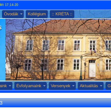
Mt 17;14-20
Óvodák
Kollégium
:: KRÉTA ::
aink
Évfolyamaink
Versenyek
Aktualitás
G
3