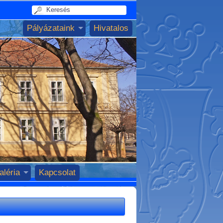
Pályázataink
Hivatalos
aléria
Kapcsolat