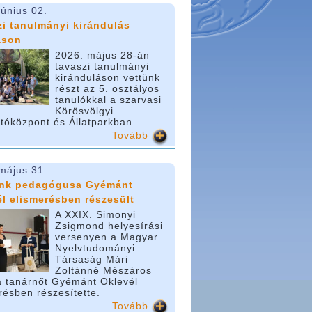
június 02.
i tanulmányi kirándulás
ason
2026. május 28-án
tavaszi tanulmányi
kiránduláson vettünk
részt az 5. osztályos
tanulókkal a szarvasi
Körösvölgyi
tóközpont és Állatparkban.
Tovább
május 31.
ánk pedagógusa Gyémánt
l elismerésben részesült
A XXIX. Simonyi
Zsigmond helyesírási
versenyen a Magyar
Nyelvtudományi
Társaság Mári
Zoltánné Mészáros
 tanárnőt Gyémánt Oklevél
résben részesítette.
Tovább