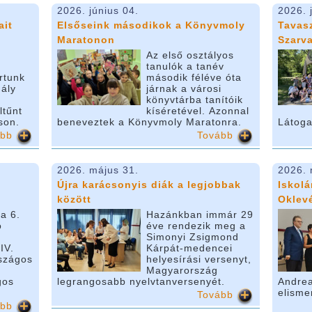
2026. június 04.
2026. 
ait
Elsőseink másodikok a Könyvmoly
Tavasz
Maratonon
Szarv
Az első osztályos
tanulók a tanév
rtunk
második féléve óta
ály
járnak a városi
könyvtárba tanítóik
ltűnt
kíséretével. Azonnal
son.
beneveztek a Könyvmoly Maratonra.
Látoga
ább
Tovább
2026. május 31.
2026. 
Újra karácsonyis diák a legjobbak
Iskol
között
Oklevé
a 6.
Hazánkban immár 29
ó
éve rendezik meg a
Simonyi Zsigmond
IV.
Kárpát-medencei
szágos
helyesírási versenyt,
Magyarország
gos
legrangosabb nyelvtanversenyét.
Andrea
elisme
Tovább
ább