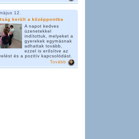
május 12.
tság került a középpontba
A napot kedves
üzenetekkel
indítottuk, melyeket a
gyerekek egymásnak
adhattak tovább,
ezzel is erősítve az
yelést és a pozitív kapcsolódást.
Tovább