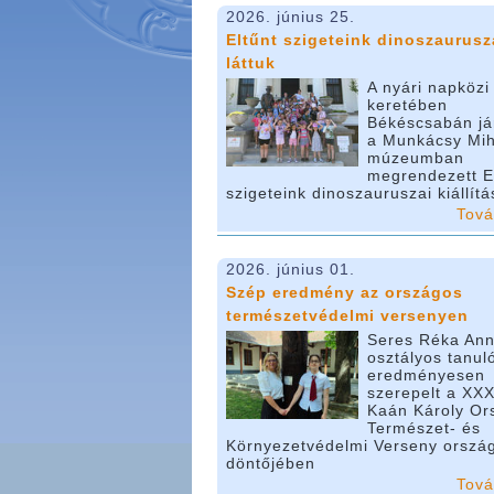
2026. június 25.
Eltűnt szigeteink dinoszaurusz
láttuk
A nyári napközi
keretében
Békéscsabán já
a Munkácsy Mih
múzeumban
megrendezett E
szigeteink dinoszauruszai kiállítá
Tov
2026. június 01.
Szép eredmény az országos
természetvédelmi versenyen
Seres Réka Ann
osztályos tanul
eredményesen
szerepelt a XXX
Kaán Károly Or
Természet- és
Környezetvédelmi Verseny orszá
döntőjében
Tov