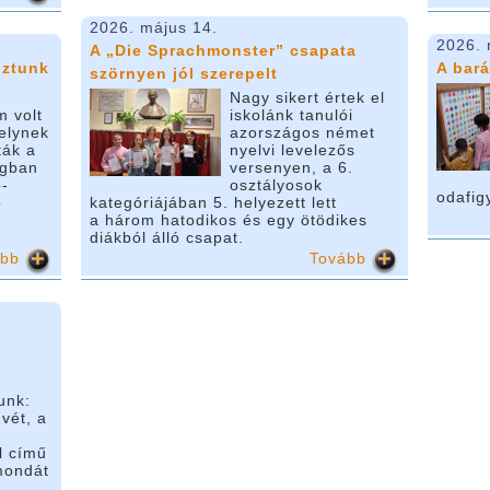
2026. május 14.
2026. 
A „Die Sprachmonster” csapata
oztunk
A bará
szörnyen jól szerepelt
Nagy sikert értek el
m volt
iskolánk tanulói
elynek
azországos német
ták a
nyelvi levelezős
lágban
versenyen, a 6.
ó-
osztályosok
odafig
ó
kategóriájában 5. helyezett lett
a három hatodikos és egy ötödikes
diákból álló csapat.
ább
Tovább
s
unk:
vét, a
l című
mondát