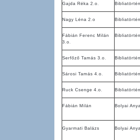
Gajda Réka 2.o.
Bibliatörté
Nagy Léna 2.o
Bibliatörté
Fábián Ferenc Milán
Bibliatörté
3.o.
Serfőző Tamás 3.o.
Bibliatörté
Sárosi Tamás 4.o.
Bibliatörté
Ruck Csenge 4.o.
Bibliatörté
Fábián Milán
Bolyai Any
Gyarmati Balázs
Bolyai Any