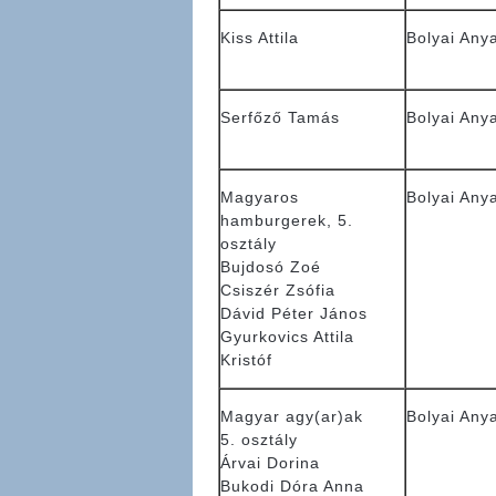
Kiss Attila
Bolyai Any
Serfőző Tamás
Bolyai Any
Magyaros
Bolyai Any
hamburgerek, 5.
osztály
Bujdosó Zoé
Csiszér Zsófia
Dávid Péter János
Gyurkovics Attila
Kristóf
Magyar agy(ar)ak
Bolyai Any
5. osztály
Árvai Dorina
Bukodi Dóra Anna