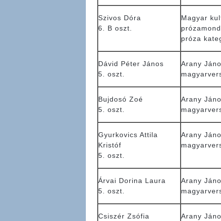
Szivos Dóra
Magyar kul
6. B oszt.
prózamond
próza kate
Dávid Péter János
Arany Jáno
5. oszt.
magyarver
Bujdosó Zoé
Arany Jáno
5. oszt.
magyarver
Gyurkovics Attila
Arany Jáno
Kristóf
magyarver
5. oszt.
Árvai Dorina Laura
Arany Jáno
5. oszt.
magyarver
Csiszér Zsófia
Arany Jáno