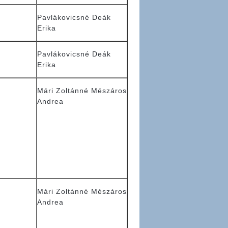
Pavlákovicsné Deák
Erika
Pavlákovicsné Deák
Erika
Mári Zoltánné Mészáros
Andrea
Mári Zoltánné Mészáros
Andrea