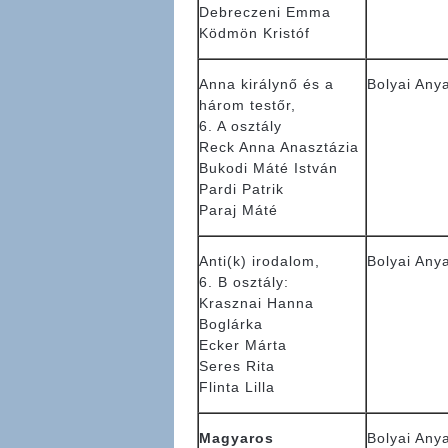
Debreczeni Emma
Ködmön Kristóf
Anna királynő és a
Bolyai Any
három testőr,
6. A osztály
Reck Anna Anasztázia
Bukodi Máté István
Pardi Patrik
Paraj Máté
Anti(k) irodalom,
Bolyai Any
6. B osztály:
Krasznai Hanna
Boglárka
Ecker Márta
Seres Rita
Flinta Lilla
Magyaros
Bolyai Any