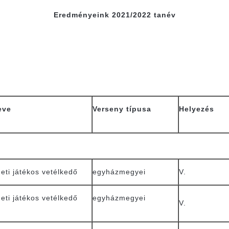
Eredményeink 2021/2022 tanév
eve
Verseny típusa
Helyezés
neti játékos vetélkedő
egyházmegyei
V.
neti játékos vetélkedő
egyházmegyei
V.