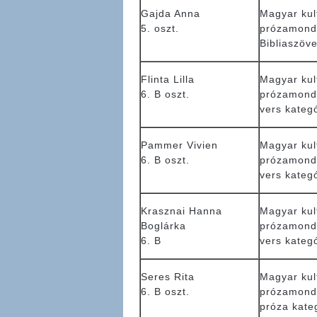
Gajda Anna
Magyar kul
5. oszt.
prózamond
Bibliaszöv
Flinta Lilla
Magyar kul
6. B oszt.
prózamond
vers kateg
Pammer Vivien
Magyar kul
6. B oszt.
prózamond
vers kateg
Krasznai Hanna
Magyar kul
Boglárka
prózamond
6. B
vers kateg
Seres Rita
Magyar kul
6. B oszt.
prózamond
próza kate