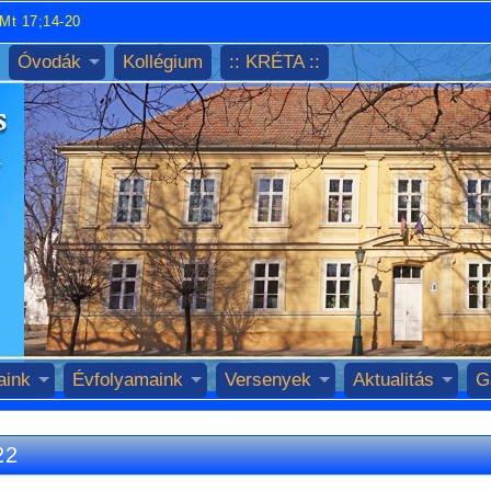
Mt 17;14-20
Óvodák
Kollégium
:: KRÉTA ::
aink
Évfolyamaink
Versenyek
Aktualitás
G
22