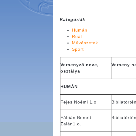
Kategóriák
Humán
Reál
Művészetek
Sport
Versenyző neve,
Verseny n
osztálya
HUMÁN
Fejes Noémi 1.o
Bibliatörté
Fábián Benett
Bibliatörté
Zalán1.o.