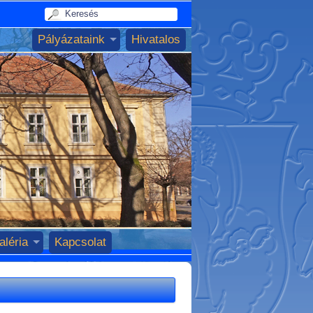
Pályázataink
Hivatalos
aléria
Kapcsolat