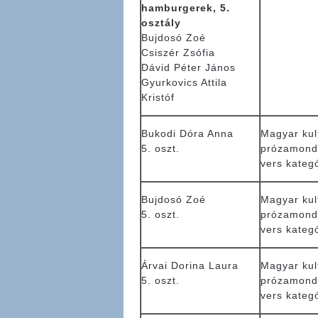
hamburgerek, 5.
osztály
Bujdosó Zoé
Csiszér Zsófia
Dávid Péter János
Gyurkovics Attila
Kristóf
Bukodi Dóra Anna
Magyar kul
5. oszt.
prózamond
vers kateg
Bujdosó Zoé
Magyar kul
5. oszt.
prózamond
vers kateg
Árvai Dorina Laura
Magyar kul
5. oszt.
prózamond
vers kateg