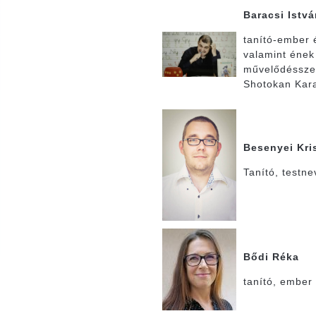
Baracsi Istv
tanító-ember 
valamint ének
művelődéssze
Shotokan Kara
Besenyei Kri
Tanító, testn
Bődi Réka
tanító, ember