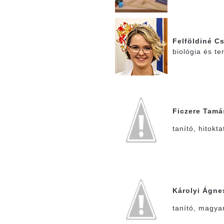
Felföldiné C
biológia és t
Ficzere Tamá
tanító, hitokt
Károlyi Ágne
tanító, magya