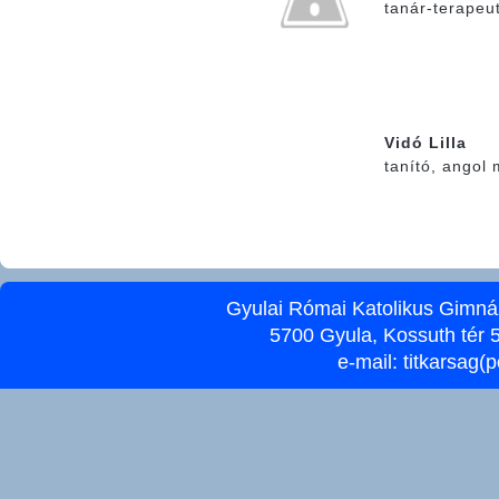
tanár-terapeu
Vidó Lilla
tanító, angol 
Gyulai Római Katolikus Gimnáz
5700 Gyula, Kossuth tér 5
e-mail:
titkarsag(