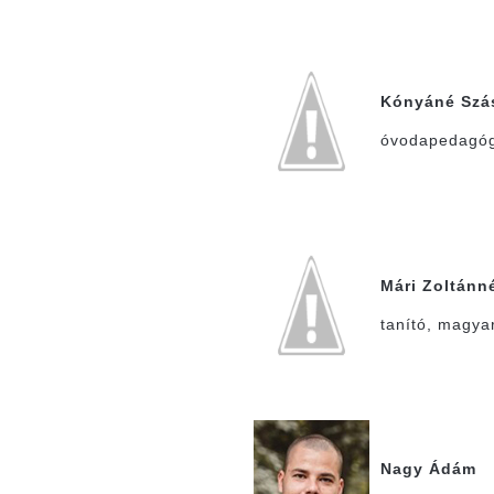
Kónyáné Szás
óvodapedagóg
Mári Zoltánn
tanító, magya
Nagy Ádám