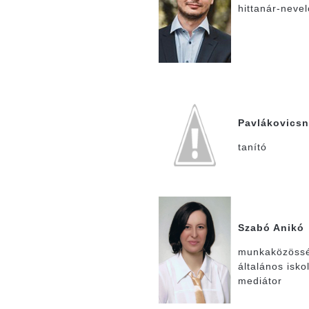
hittanár-neve
Pavlákovicsn
tanító
Szabó Anikó
munkaközössé
általános isko
mediátor