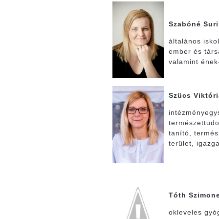
Szabóné Sur
általános iskol
ember és tár
valamint ének
Szücs Viktór
intézményegy
természettud
tanító, termé
terület, igaz
Tóth Szimone
okleveles gy