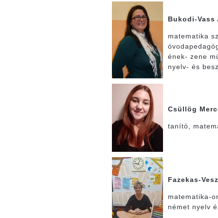
Bukodi-Vass
matematika sz
óvodapedagóg
ének- zene mű
nyelv- és bes
Csüllög Mer
tanító, matem
Fazekas-Vesz
matematika-or
német nyelv é