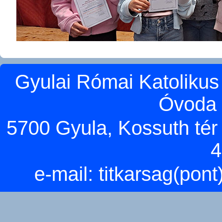
Gyulai Római Katolikus
Óvoda 
5700 Gyula, Kossuth tér 5
4
e-mail:
titkarsag(pon