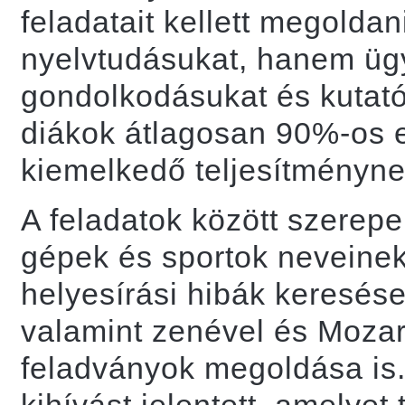
feladatait kellett megold
nyelvtudásukat, hanem üg
gondolkodásukat és kutató
diákok átlagosan 90%-os e
kiemelkedő teljesítményne
A feladatok között szerepel
gépek és sportok neveinek
helyesírási hibák keresés
valamint zenével és Mozar
feladványok megoldása is.