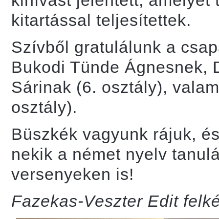
kihívást jelentett, amelyet
kitartással teljesítettek.
Szívből gratulálunk a csap
Bukodi Tünde Ágnesnek, D
Sárinak (6. osztály), vala
osztály).
Büszkék vagyunk rájuk, és
nekik a német nyelv tanul
versenyeken is!
Fazekas-Veszter Edit felk