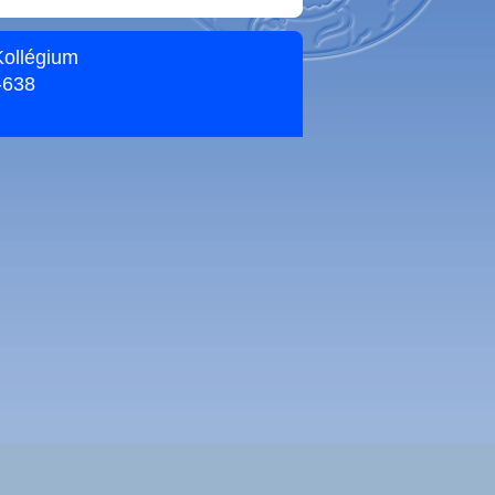
Kollégium
-638