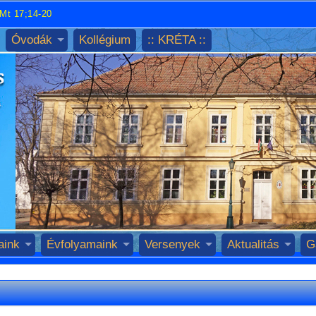
Mt 17;14-20
Óvodák
Kollégium
:: KRÉTA ::
aink
Évfolyamaink
Versenyek
Aktualitás
G