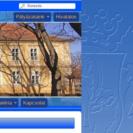
Pályázataink
Hivatalos
aléria
Kapcsolat