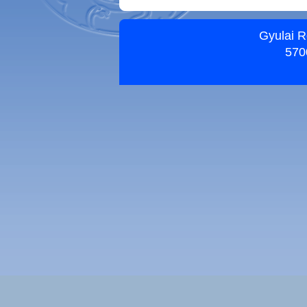
Gyulai R
5700