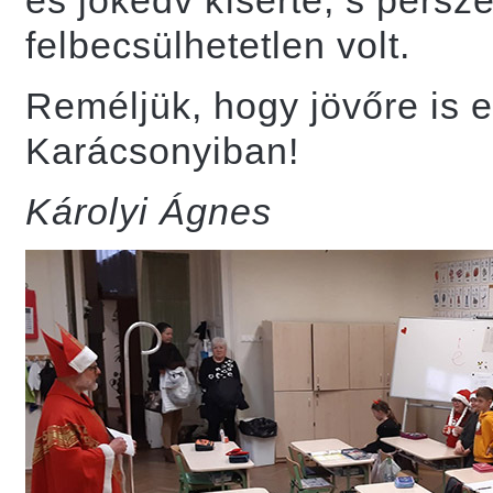
és jókedv kísérte, s pers
felbecsülhetetlen volt.
Reméljük, hogy jövőre is en
Karácsonyiban!
Károlyi Ágnes