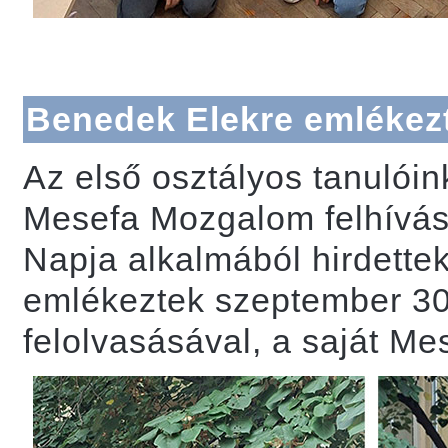
Benedek Elekre emlékezt
Az első osztályos tanulóin
Mesefa Mozgalom felhívá
Napja alkalmából hirdette
emlékeztek szeptember 3
felolvasásával, a saját Mes