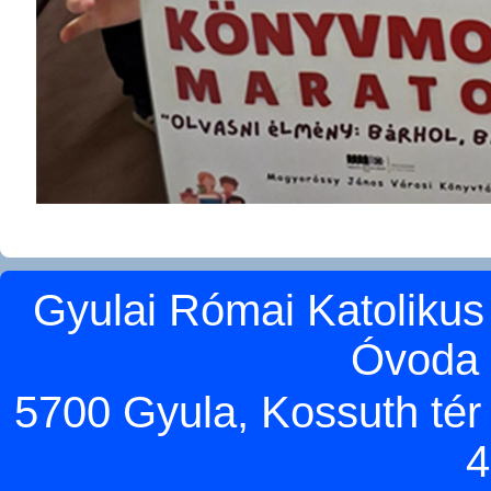
Gyulai Római Katolikus
Óvoda 
5700 Gyula, Kossuth tér 5
4