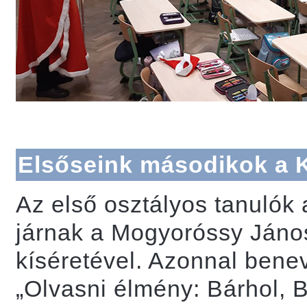
Elsőseink másodikok a
Az első osztályos tanulók 
járnak a Mogyoróssy János
kíséretével. Azonnal ben
„Olvasni élmény: Bárhol, 