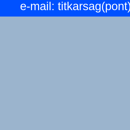
e-mail:
titkarsag(pon