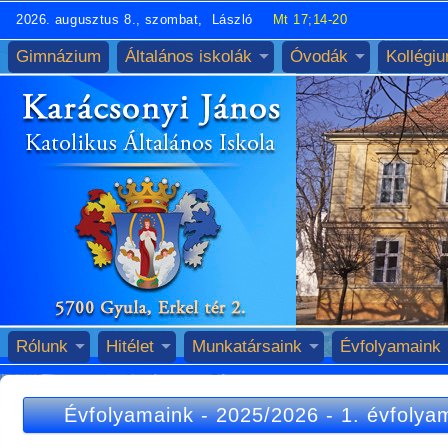
2026. augusztus 8., szombat, László
Mt 17;14-20
Gimnázium
Általános iskolák
Óvodák
Kollégi
Rólunk
Hitélet
Munkatársaink
Évfolyamaink
Évfolyamaink
-
2025/2026
-
1. évfolya