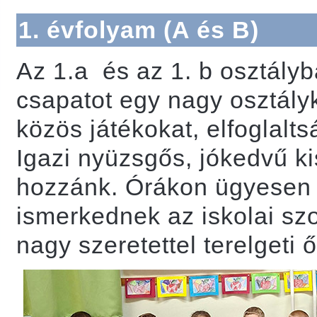
1. évfolyam (A és B)
Az 1.a és az 1. b osztályba
csapatot egy nagy osztály
közös játékokat, elfoglalt
Igazi nyüzsgős, jókedvű ki
hozzánk. Órákon ügyesen 
ismerkednek az iskolai szo
nagy szeretettel terelgeti ő