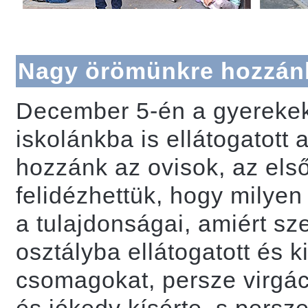
Nagy örömünkre hozzánk 
December 5-én a gyerekek
iskolánkba is ellátogatott
hozzánk az ovisok, az els
felidézhettük, hogy milyen 
a tulajdonságai, amiért sz
osztályba ellátogatott és k
csomagokat, persze virgác