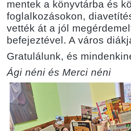
mentek a könyvtárba és kö
foglalkozásokon, diavetíté
vették át a jól megérdemel
befejeztével. A város diákj
Gratulálunk, és mindenkine
Ági néni és Merci néni