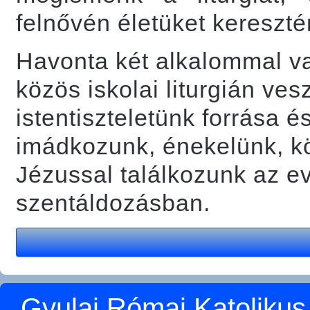
felnővén életüket kereszté
Havonta két alkalommal v
közös iskolai liturgián ve
istentiszteletünk forrása 
imádkozunk, énekelünk, k
Jézussal találkozunk az e
szentáldozásban.
Gyulai Római Katolikus