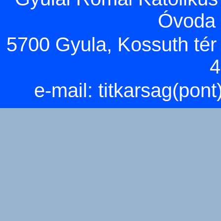
Óvoda 
5700 Gyula, Kossuth tér 5
4
e-mail:
titkarsag(pon