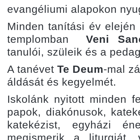
evangéliumi alapokon nyu
Minden tanítási év elején
templomban
Veni San
tanulói, szüleik és a peda
A tanévet
Te Deum
-mal z
áldását és kegyelmét.
Iskolánk nyitott minden f
papok, diakónusok, kateké
katekézist, egyházi én
megismerik a liturgiát,