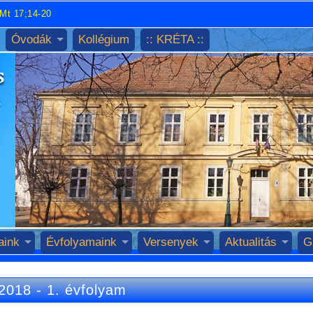
Mt 17;14-20
Óvodák
Kollégium
:: KRÉTA ::
aink
Évfolyamaink
Versenyek
Aktualitás
G
2018
-
1. évfolyam