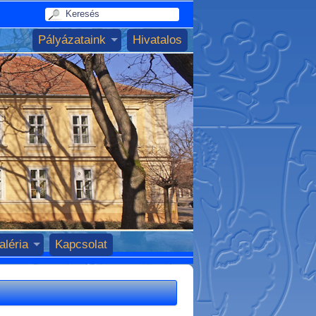
Pályázataink
Hivatalos
aléria
Kapcsolat