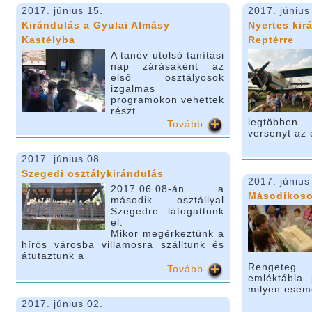
2017. június 15.
2017. június
Kirándulás a Gyulai Almásy
Nyertes kir
Kastélyba
Reptérre
A tanév utolsó tanítási
nap zárásaként az
első osztályosok
izgalmas
programokon vehettek
részt
legtöbben.
Tovább
versenyt az
2017. június 08.
Szegedi osztálykirándulás
2017. június
2017.06.08-án a
Másodikoso
második osztállyal
Szegedre látogattunk
el.
Mikor megérkeztünk a
hírös városba villamosra szálltunk és
átutaztunk a
Rengeteg
Tovább
emléktábla 
milyen esem
2017. június 02.