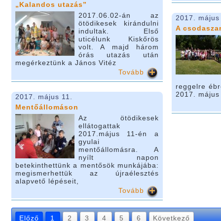
„Kalandos utazás”
2017.06.02-án az
2017. május
ötödikesek kirándulni
A csodasza
indultak. Első
uticélunk Kiskőrös
volt. A majd három
órás utazás után
megérkeztünk a János Vitéz
Tovább
reggelre éb
2017. május
2017. május 11.
Mentőállomáson
Az ötödikesek
ellátogattak
2017.május 11-én a
gyulai
mentőállomásra. A
nyílt napon
betekinthettünk a mentősök munkájába:
megismerhettük az újraélesztés
alapvető lépéseit,
Tovább
Előző
1
2
3
4
5
6
Következő