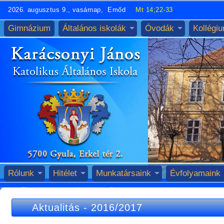
2026. augusztus 9., vasárnap, Emőd
Mt 14;22-33
Gimnázium
Általános iskolák
Óvodák
Kollégi
Rólunk
Hitélet
Munkatársaink
Évfolyamaink
Aktualitás
-
2016/2017