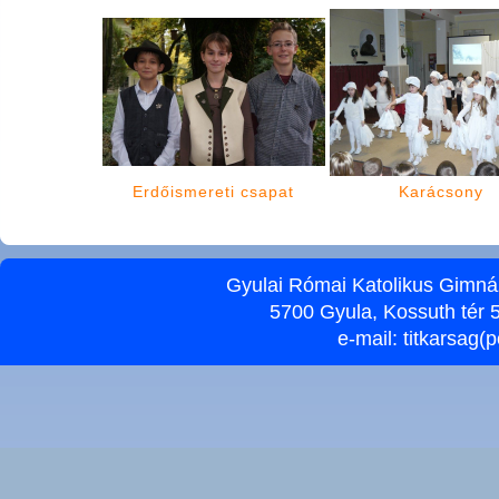
Erdőismereti csapat
Karácsony
Gyulai Római Katolikus Gimnáz
5700 Gyula, Kossuth tér 5
e-mail:
titkarsag(