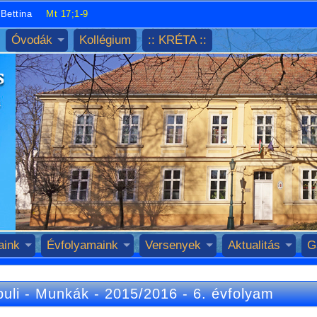
Bettina
Mt 17;1-9
Óvodák
Kollégium
:: KRÉTA ::
aink
Évfolyamaink
Versenyek
Aktualitás
G
uli
-
Munkák
-
2015/2016
-
6. évfolyam