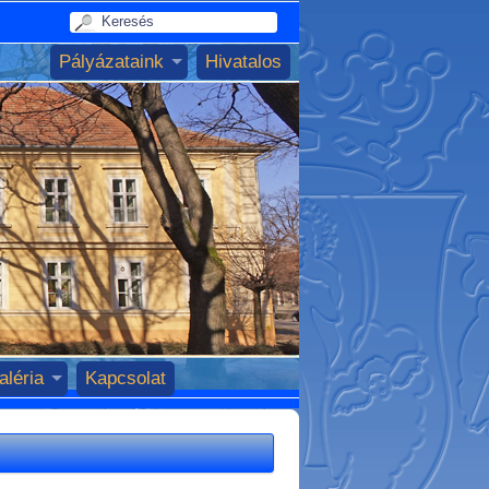
Pályázataink
Hivatalos
aléria
Kapcsolat