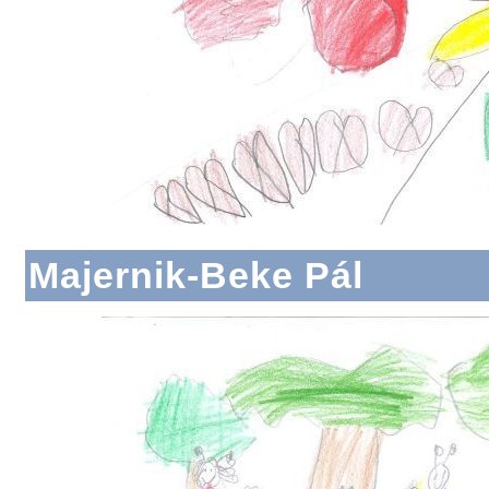
Majernik-Beke Pál