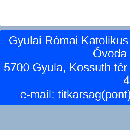
Gyulai Római Katolikus
Óvoda 
5700 Gyula, Kossuth tér 5
4
e-mail:
titkarsag(pon