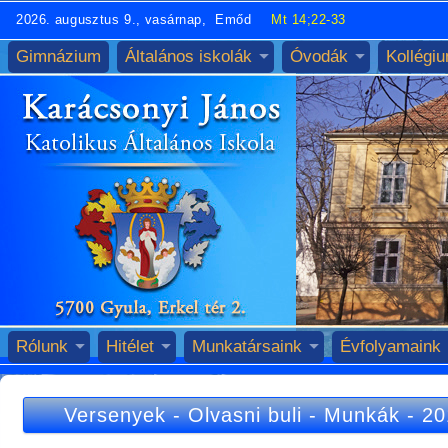
2026. augusztus 9., vasárnap, Emőd
Mt 14;22-33
Gimnázium
Általános iskolák
Óvodák
Kollégi
Rólunk
Hitélet
Munkatársaink
Évfolyamaink
Versenyek
-
Olvasni buli
-
Munkák
-
20